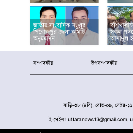
জাতীয় সাংবাদিক সংস্থার
বাঁশখালীকে
পিরোজপুর জেলা কমিটি
সকল পদক্
অনুমোদন
আসাদুল হ
সম্পাদকীয়
উপসম্পাদকীয়
বাড়ি-৩৮ (৪বি), রোড-০৯, সেক্টর-১
ই-মেইলঃ uttaranews13@gmail.com, 