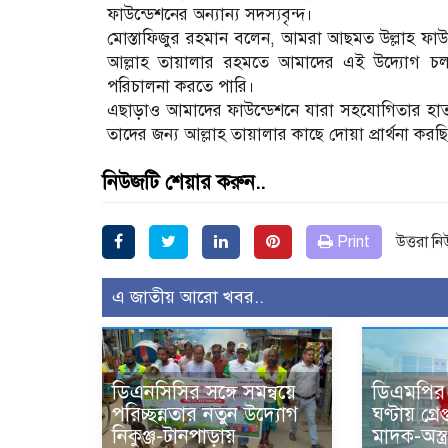
ফাউন্ডেশনের অন্যান্য সদস্যবৃন্দ।
মোস্তাফিজুর রহমান বলেন, আমরা আছমত উল্লাহ ফা
আল্লাহ তায়ালার রহমতে আমাদের এই উদ্যোগ চল
পরিচালনা করতে পারি।
এছাড়াও আমাদের ফাউন্ডেশনে যারা সহযোগিতার হাত বা
তাদের জন্য আল্লাহ তায়ালার কাছে দোয়া প্রার্থনা করছ
নিউজটি শেয়ার করুন..
Print
উত্তরা ন
এ জাতীয় আরো খবর..
ডিএনসিসির সঙ্গে সমন্বয়ে
ডিএমপির
পরিচ্ছন্নতার নতুন উদ্যোগ
ঘণ্টায় গ্রে
নিকুঞ্জ-টানপাড়ায়
মাদক-অস্ত্র