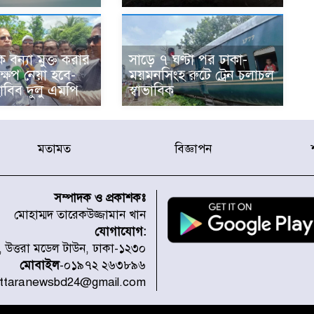
 বন্যা মুক্ত করার
সাড়ে ৭ ঘণ্টা পর ঢাকা-
ষেপ নেয়া হবে-
ময়মনসিংহ রুটে ট্রেন চলাচল
াবিব দুলু এমপি
স্বাভাবিক
মতামত
বিজ্ঞাপন
সম্পাদক ও প্রকাশকঃ
মোহাম্মদ তারেকউজ্জামান খান
যোগাযোগ:
১, উত্তরা মডেল টাউন, ঢাকা-১২৩০
মোবাইল
-০১৯৭২ ২৬৩৮৯৬
uttaranewsbd24@gmail.com