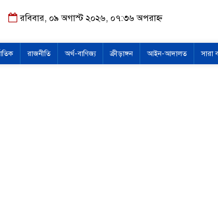
রবিবার, ০৯ অগাস্ট ২০২৬, ০৭:৩৬ অপরাহ্ন
জাতিক
রাজনীতি
অর্থ-বাণিজ্য
ক্রীড়াঙ্গন
আইন-আদালত
সারা 