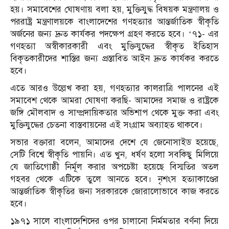
হয়। সমাবেশের ঘোষণায় বলা হয়, মুক্তিযুদ্ধ বিষয়ক মন্ত্রণালয় ও
পররাষ্ট্র মন্ত্রণালয়কে বাংলাদেশের গণহত্যার আন্তর্জাতিক স্বীকৃতি
অর্জনের জন্য দ্রুত কার্যকর পদক্ষেপ গ্রহণ করতে হবে। ‘৭১- এর
গণহত্যা অস্বীকারকারী এবং মুক্তিযুদ্ধের স্বীকৃত ইতিহাস
বিকৃতকারীদের শাস্তির জন্য প্রস্তাবিত আইন দ্রুত কার্যকর করতে
হবে।
এতে আরও উল্লেখ করা হয়, গণহত্যার কালরাত্রি পালনের এই
সমাবেশ থেকে আমরা ঘোষণা করছি- আমাদের সমাজ ও রাষ্ট্রকে
জঙ্গি মৌলবাদ ও সাম্প্রদায়িকতার অভিশাপ থেকে মুক্ত করা এবং
মুক্তিযুদ্ধের চেতনা বাস্তবায়নের এই সংগ্রাম অব্যাহত থাকবে।
সভার বক্তারা বলেন, আমাদের দেশে যে জেনোসাইড হয়েছে,
সেটি বিশ্বে স্বীকৃতি পায়নি। এত খুন, ধর্ষণ হলো সবকিছু মিলিয়ে
যে জাতিগোষ্ঠী নির্মূল করার অপচেষ্টা হয়েছে বিস্মতির অতল
গহবর থেকে এটিকে তুলে আনতে হবে। নৃশংস হত্যাকাণ্ডের
আন্তর্জাতিক স্বীকৃতির জন্য সরকারকে জোরালোভাবে কাজ করতে
হবে।
১৯৭১ সালে বাংলাদেশিদের ওপর চালানো নির্মমতার বর্ণনা দিয়ে