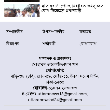
মাতারবাড়ী পৌঁছে নির্ধারিত কর্মসূচিতে
যোগ দিয়েছেন প্রধানমন্ত্রী
জাতীয় সাংবাদিক সংস্থার পিরোজপুর
সম্পাদকীয়
উপসম্পাদকীয়
মতামত
জেলা কমিটি অনুমোদন
বিজ্ঞাপন
শর্তাবলী
যোগাযোগ
গণঅভ্যুত্থানের তথ্য বিশ্বমিডিয়ায় পৌঁছে
দিতেন আদীব, গুমের চেষ্টা ৩ বার
সম্পাদক ও প্রকাশকঃ
মোহাম্মদ তারেকউজ্জামান খান
যোগাযোগ:
বাঁশখালীকে বন্যা মুক্ত করার সকল
বাড়ি-৩৮ (৪বি), রোড-০৯, সেক্টর-১১, উত্তরা মডেল টাউন,
পদক্ষেপ নেয়া হবে- আসাদুল হাবিব দুলু
ঢাকা-১২৩০
এমপি
মোবাইল
-০১৯৭২ ২৬৩৮৯৬
ই-মেইলঃ uttaranews13@gmail.com,
বিদ্যুৎ-জ্বালানি খাতে অস্থিরতা তৈরির
uttaranewsbd24@gmail.com
চেষ্টা করছে একটি চক্র : প্রধানমন্ত্রী