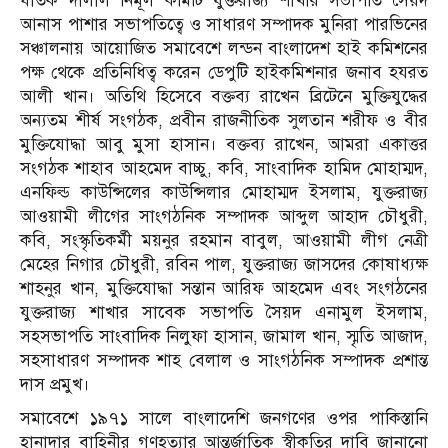
ঘাতক দালাল নির্মূল কমিটি যুক্তরাজ্য শাখার সভাপতি সৈয়দ
আনাস পাশার সভাপতিত্বে ও সাধারণ সম্পাদক মুনিরা পারভিনের
সঞ্চালনায় আয়োজিত সমাবেশে লন্ডন বাংলাদেশ হাই কমিশনের
পক্ষ থেকে প্রতিনিধিত্ব করেন ডেপুটি হাইকমিশনার জনাব হযরত
আলী খান। অতিথি হিসেবে বক্তব্য রাখেন ব্রিটেনে মুক্তিযুদ্ধের
অন্যতম শীর্ষ সংগঠক, প্রবীন রাজনীতিক সুলতান শরীফ ও বীর
মুক্তিযোদ্ধা আবু মুসা হাসান। বক্তব্য রাখেন, আমরা একাত্তর
সংগঠক শাহাব আহমেদ বাচ্চু, কবি, সাংবাদিক হামিদ মোহাম্মদ,
এনফিল্ড কাউন্সিলের কাউন্সিলার মোহাম্মদ ইসলাম, যুক্তরাজ্য
আওয়ামী লীগের সাংগঠনিক সম্পাদক আব্দুল আহাদ চৌধুরী,
কবি, সংস্কৃতিকর্মী ময়নুর রহমান বাবুল, আওয়ামী লীগ নেত্রী
মেহের নিগার চৌধুরী, রবিন পাল, যুক্তরাজ্য জাসদের কোষাধ্যক্ষ
শাহনুর খান, মুক্তিযোদ্ধা সন্তান আরিফ আহমেদ এবং সংগঠনের
যুক্তরাজ্য শাখার সাবেক সভাপতি সৈয়দ এনামুল ইসলাম,
সহসভাপতি সাংবাদিক নিলুফা হাসান, জামাল খান, স্মৃতি আজাদ,
সহসাধারণ সম্পাদক শাহ বেলাল ও সাংগঠনিক সম্পাদক প্রশান্ত
দাস প্রমুখ।
সমাবেশে ১৯৭১ সালে বাংলাদেশি জনগণের ওপর পাকিস্তানি
হানাদার বাহিনীর গণহত্যার আন্তর্জাতিক স্বীকৃতির দাবি জানানো