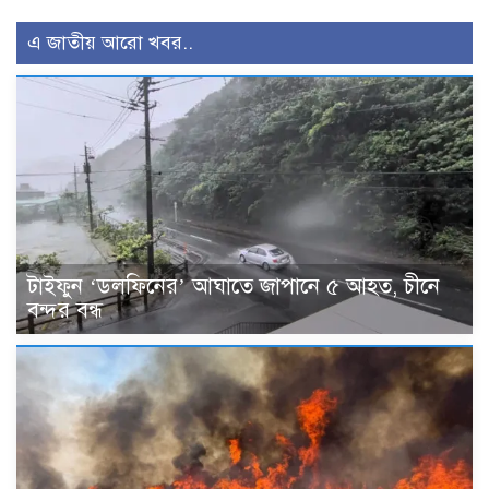
এ জাতীয় আরো খবর..
টাইফুন ‘ডলফিনের’ আঘাতে জাপানে ৫ আহত, চীনে
বন্দর বন্ধ