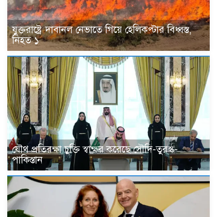
যুক্তরাষ্ট্রে দাবানল নেভাতে গিয়ে হেলিকপ্টার বিধ্বস্ত,
নিহত ১
যৌথ প্রতিরক্ষা চুক্তি স্বাক্ষর করেছে সৌদি-তুরস্ক-
পাকিস্তান