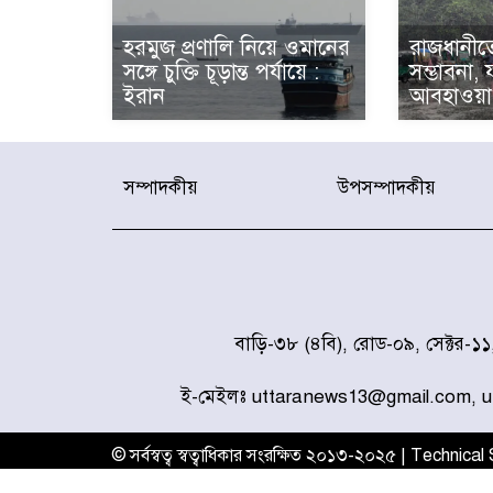
হরমুজ প্রণালি নিয়ে ওমানের
রাজধানীতে
সঙ্গে চুক্তি চূড়ান্ত পর্যায়ে :
সম্ভাবনা,
ইরান
আবহাওয়া 
সম্পাদকীয়
উপসম্পাদকীয়
বাড়ি-৩৮ (৪বি), রোড-০৯, সেক্টর-১
ই-মেইলঃ uttaranews13@gmail.com, 
© সর্বস্বত্ব স্বত্বাধিকার সংরক্ষিত ২০১৩-২০২৫ | Technica