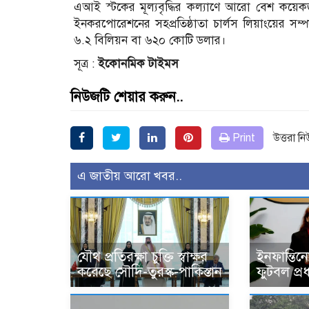
এআই স্টকের মূল্যবৃদ্ধির কল্যাণে আরো বেশ কয়েকজ
ইনকরপোরেশনের সহপ্রতিষ্ঠাতা চার্লস লিয়াংয়ের সম্
৬.২ বিলিয়ন বা ৬২০ কোটি ডলার।
সূত্র :
ইকোনমিক টাইমস
নিউজটি শেয়ার করুন..
Print
উত্তরা ন
এ জাতীয় আরো খবর..
যৌথ প্রতিরক্ষা চুক্তি স্বাক্ষর
ইনফান্তিন
করেছে সৌদি-তুরস্ক-পাকিস্তান
ফুটবল প্র