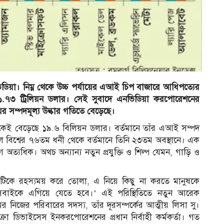
িডিয়া। নিম্ন থেকে উচ্চ পর্যায়ের এআই চিপ বাজারে আধিপত্যের
 ১.৭৩ ট্রিলিয়ন ডলার। সেই সুবাদে এনভিডিয়া করপোরেশনের
ংয়ের সম্পদমূল্য উল্কার গতিতে বেড়েছে।
েকেই বেড়েছে ১৯.৬ বিলিয়ন ডলার। বর্তমানে তাঁর এআই সম্পদ
বিশ্বের ৭৬তম ধনী থেকে বর্তমানে তিনি ২৩তম অবস্থানে। এক
অত্যধিক। অথচ অন্যান্য নতুন প্রযুক্তি ও শিল্প যেমন, গাড়ি ও
 এটিকে রহস্যময় করে তোলা, এ নিয়ে কিছু না করতে মানুষকে
 সবাইকে এগিয়ে যেতে হবে।’ এই পরিস্থিতিতে নতুন আরেক
র নিজের পরিবারের সদস্য, তাঁর দূরসম্পর্কের আত্মীয় লিসা সু।
মাইক্রো ডিভাইসেস ইনকরপোরেশনের প্রধান নির্বাহী কর্মকর্তা। গত