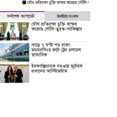
যৌথ প্রতিরক্ষা চুক্তি স্বাক্ষর করেছে সৌদি-তুরস্ক-পাকিস্তান
সাড়ে
সর্বশেষ আপডেট
জনপ্রিয় সংবাদ
যৌথ প্রতিরক্ষা চুক্তি স্বাক্ষর
করেছে সৌদি-তুরস্ক-পাকিস্তান
সাড়ে ৭ ঘণ্টা পর ঢাকা-
ময়মনসিংহ রুটে ট্রেন চলাচল
স্বাভাবিক
ইনফান্তিনোকে নরওয়ে ফুটবল
প্রধানের আল্টিমেটাম
দেশে ভারি বৃষ্টির সতর্কবার্তা, ১০
জেলায় বন্যার পূর্বাভাস
৫৩ নং ওয়ার্ডের সড়কে নেমপ্লেট
স্থাপনের উদ্যোগ চান মিয়া