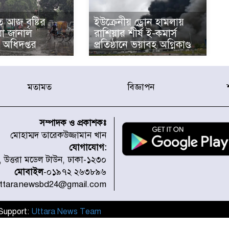
 আজ বৃষ্টির
ইউক্রেনীয় ড্রোন হামলায়
 যা জানাল
রাশিয়ার শীর্ষ ই-কমার্স
অধিদপ্তর
প্রতিষ্ঠানে ভয়াবহ অগ্নিকাণ্ড
মতামত
বিজ্ঞাপন
সম্পাদক ও প্রকাশকঃ
মোহাম্মদ তারেকউজ্জামান খান
যোগাযোগ:
১, উত্তরা মডেল টাউন, ঢাকা-১২৩০
মোবাইল
-০১৯৭২ ২৬৩৮৯৬
uttaranewsbd24@gmail.com
l Support:
Uttara News Team