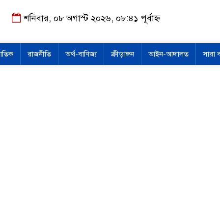
শনিবার, ০৮ অগাস্ট ২০২৬, ০৮:৪১ পূর্বাহ্ন
জাতিক
রাজনীতি
অর্থ-বাণিজ্য
ক্রীড়াঙ্গন
আইন-আদালত
সারা 