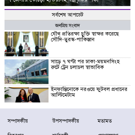
সর্বশেষ আপডেট
জনপ্রিয় সংবাদ
যৌথ প্রতিরক্ষা চুক্তি স্বাক্ষর করেছে
সৌদি-তুরস্ক-পাকিস্তান
সাড়ে ৭ ঘণ্টা পর ঢাকা-ময়মনসিংহ
রুটে ট্রেন চলাচল স্বাভাবিক
ইনফান্তিনোকে নরওয়ে ফুটবল প্রধানের
আল্টিমেটাম
দেশে ভারি বৃষ্টির সতর্কবার্তা, ১০
সম্পাদকীয়
উপসম্পাদকীয়
মতামত
জেলায় বন্যার পূর্বাভাস