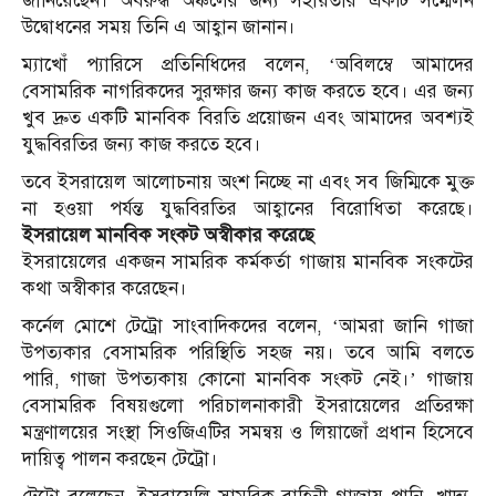
জানিয়েছেন। অবরুদ্ধ অঞ্চলের জন্য সহায়তার একটি সম্মেলন
উদ্বোধনের সময় তিনি এ আহ্বান জানান।
ম্যাখোঁ প্যারিসে প্রতিনিধিদের বলেন, ‘অবিলম্বে আমাদের
বেসামরিক নাগরিকদের সুরক্ষার জন্য কাজ করতে হবে। এর জন্য
খুব দ্রুত একটি মানবিক বিরতি প্রয়োজন এবং আমাদের অবশ্যই
যুদ্ধবিরতির জন্য কাজ করতে হবে।
তবে ইসরায়েল আলোচনায় অংশ নিচ্ছে না এবং সব জিম্মিকে মুক্ত
না হওয়া পর্যন্ত যুদ্ধবিরতির আহ্বানের বিরোধিতা করেছে।
ইসরায়েল মানবিক সংকট অস্বীকার করেছে
ইসরায়েলের একজন সামরিক কর্মকর্তা গাজায় মানবিক সংকটের
কথা অস্বীকার করেছেন।
কর্নেল মোশে টেট্রো সাংবাদিকদের বলেন, ‘আমরা জানি গাজা
উপত্যকার বেসামরিক পরিস্থিতি সহজ নয়। তবে আমি বলতে
পারি, গাজা উপত্যকায় কোনো মানবিক সংকট নেই।’ গাজায়
বেসামরিক বিষয়গুলো পরিচালনাকারী ইসরায়েলের প্রতিরক্ষা
মন্ত্রণালয়ের সংস্থা সিওজিএটির সমন্বয় ও লিয়াজোঁ প্রধান হিসেবে
দায়িত্ব পালন করছেন টেট্রো।