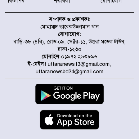
বিজ্ঞাপন
শর্তাবলী
যোগাযোগ
৫৩ নং ওয়ার্ডের সড়কে নেমপ্লেট
স্থাপনের উদ্যোগ চান মিয়া ব্যাপারীর
সম্পাদক ও প্রকাশকঃ
মোহাম্মদ তারেকউজ্জামান খান
যোগাযোগ:
৭ জেলায় ঝোড়ো হাওয়াসহ বজ্রবৃষ্টির
বাড়ি-৩৮ (৪বি), রোড-০৯, সেক্টর-১১, উত্তরা মডেল টাউন,
শঙ্কা
ঢাকা-১২৩০
মোবাইল
-০১৯৭২ ২৬৩৮৯৬
ই-মেইলঃ uttaranews13@gmail.com,
বগুড়া ও সিলেটে সড়ক দুর্ঘটনায় নিহত
uttaranewsbd24@gmail.com
১৫
জুলাইয়ে দেশজুড়ে ৪৫৮টি সড়ক
দুর্ঘটনায় ৪১৬ জন নিহত হয়েছেন
হারিয়ে যাওয়া শিশুকে পরিবারের কাছে
ফিরিয়ে প্রশংসায় ভাসছেন খিলক্ষেত
থানার ওসি