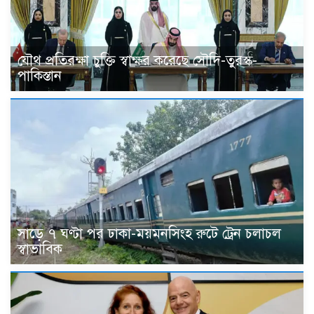
যৌথ প্রতিরক্ষা চুক্তি স্বাক্ষর করেছে সৌদি-তুরস্ক-
পাকিস্তান
সাড়ে ৭ ঘণ্টা পর ঢাকা-ময়মনসিংহ রুটে ট্রেন চলাচল
স্বাভাবিক