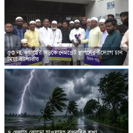
৫৩ নং ওয়ার্ডের সড়কে নেমপ্লেট স্থাপনের উদ্যোগ চান
মিয়া ব্যাপারীর
৭ জেলায় ঝোড়ো হাওয়াসহ বজ্রবৃষ্টির শঙ্কা