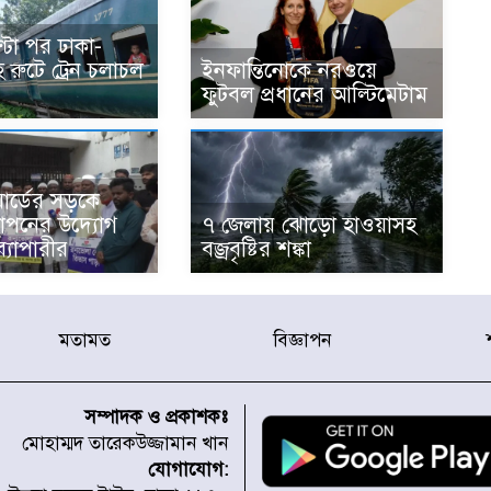
্টা পর ঢাকা-
রুটে ট্রেন চলাচল
ইনফান্তিনোকে নরওয়ে
ফুটবল প্রধানের আল্টিমেটাম
ার্ডের সড়কে
স্থাপনের উদ্যোগ
৭ জেলায় ঝোড়ো হাওয়াসহ
ব্যাপারীর
বজ্রবৃষ্টির শঙ্কা
মতামত
বিজ্ঞাপন
সম্পাদক ও প্রকাশকঃ
মোহাম্মদ তারেকউজ্জামান খান
যোগাযোগ: