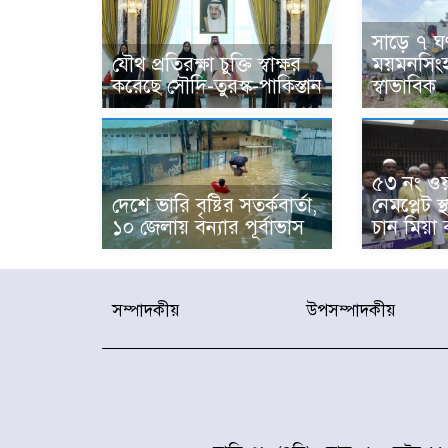
সাড়ে ৭ ঘণ
যৌথ প্রতিরক্ষা চুক্তি স্বাক্ষর
ময়মনসিংহ 
করেছে সৌদি-তুরস্ক-পাকিস্তান
স্বাভাবিক
৫৩ নং ওয়
দেশে ভারি বৃষ্টির সতর্কবার্তা,
নেমপ্লেট 
১০ জেলায় বন্যার পূর্বাভাস
চান মিয়া 
সম্পাদকীয়
উপসম্পাদকীয়