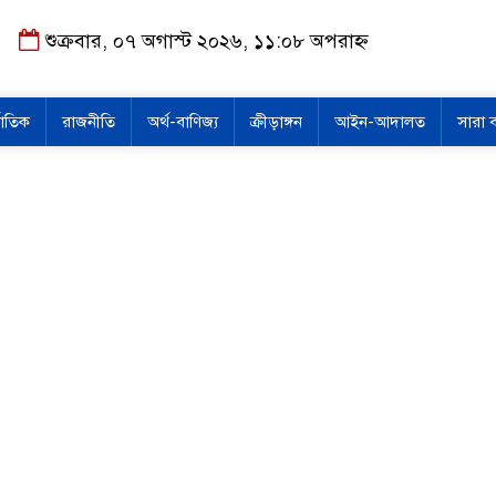
শুক্রবার, ০৭ অগাস্ট ২০২৬, ১১:০৮ অপরাহ্ন
জাতিক
রাজনীতি
অর্থ-বাণিজ্য
ক্রীড়াঙ্গন
আইন-আদালত
সারা 