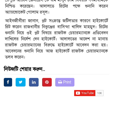
ডেপুটি অ্যাটর্নি জেনারেল কে এম মাসুদ রুমি বিষয়টি গণমাধ্যমকে
নিশ্চিত করেছেন। আদালতে রিটের পক্ষে শুনানি করেন
অ্যাডভোকেট গোলাম রসূল।
আইনজীবীরা জানান, প্লট সংক্রান্ত জটিলতার কারণে হাইকোর্টে
রিট করেন রাজধানীর নিকুঞ্জের বাসিন্দা খালিদ মাহমুদ। রিটের
শুনানি নিয়ে ওই প্লট বিষয়ে রাজউক চেয়ারম্যানকে প্রতিবেদন
দাখিলের নির্দেশ দেন হাইকোর্ট। আদালতের আদেশ না মানায়
রাজউক চেয়ারম্যানের বিরুদ্ধে হাইকোর্টে আবেদন করা হয়।
আবেদনের শুনানি নিয়ে আজ হাইকোর্ট রাজউক চেয়ারম্যানকে
তলব করেন।
নিউজটি শেয়ার করুন..
Print