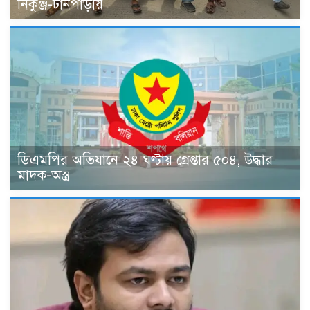
নিকুঞ্জ-টানপাড়ায়
ডিএমপির অভিযানে ২৪ ঘণ্টায় গ্রেপ্তার ৫০৪, উদ্ধার
মাদক-অস্ত্র