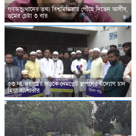
গণঅভ্যুত্থানের তথ্য বিশ্বমিডিয়ায় পৌঁছে দিতেন আদীব,
গুমের চেষ্টা ৩ বার
৫৩ নং ওয়ার্ডের সড়কে নেমপ্লেট স্থাপনের উদ্যোগ চান
মিয়া ব্যাপারীর