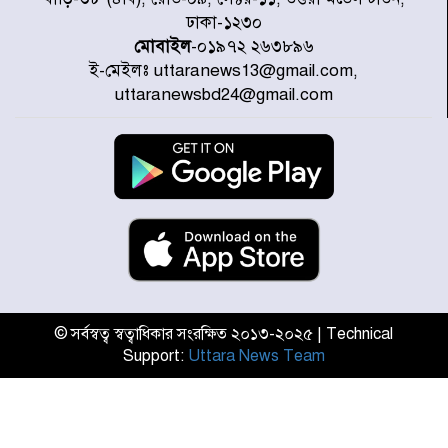
নেতারা
ঢাকা-১২৩০
মোবাইল
-০১৯৭২ ২৬৩৮৯৬
ই-মেইলঃ uttaranews13@gmail.com,
যুক্তরাষ্ট্রে দাবানল নেভাতে গিয়ে
uttaranewsbd24@gmail.com
হেলিকপ্টার বিধ্বস্ত, নিহত ১
মজুদদারের সর্বোচ্চ শাস্তি মৃত্যুদণ্ড, তাই
ভেবে মজুদ করবেন : আইনমন্ত্রী
আন্তর্জাতিক আদিবাসী দিবস: রাষ্ট্রের
দায়িত্ব ও দায়বদ্ধতা II – মং এ খেন
মংমং
© সর্বস্বত্ব স্বত্বাধিকার সংরক্ষিত ২০১৩-২০২৫ | Technical
Support:
Uttara News Team
যৌথ প্রতিরক্ষা চুক্তি স্বাক্ষর করেছে
সৌদি-তুরস্ক-পাকিস্তান