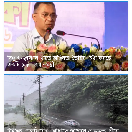
বিদ্যুৎ-জ্বালানি খাতে অস্থিরতা তৈরির চেষ্টা করছে
একটি চক্র : প্রধানমন্ত্রী
টাইফুন ‘ডলফিনের’ আঘাতে জাপানে ৫ আহত, চীনে