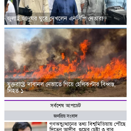
জুলাই জাদুঘর ঘুরে দেখলেন এনসিপি নেতারা
যুক্তরাষ্ট্রে দাবানল নেভাতে গিয়ে হেলিকপ্টার বিধ্বস্ত,
নিহত ১
সর্বশেষ আপডেট
জনপ্রিয় সংবাদ
গণঅভ্যুত্থানের তথ্য বিশ্বমিডিয়ায় পৌঁছে
দিতেন আদীব, গুমের চেষ্টা ৩ বার