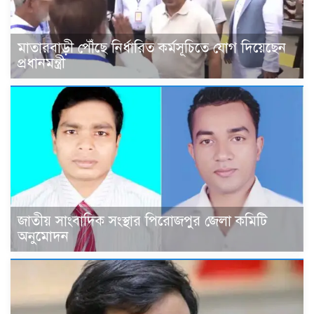
মাতারবাড়ী পৌঁছে নির্ধারিত কর্মসূচিতে যোগ দিয়েছেন
প্রধানমন্ত্রী
জাতীয় সাংবাদিক সংস্থার পিরোজপুর জেলা কমিটি
অনুমোদন