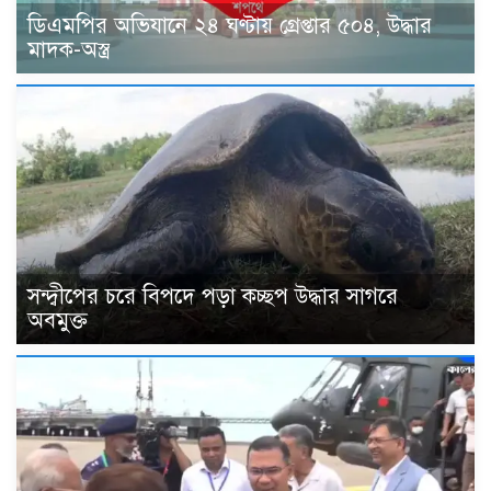
ডিএমপির অভিযানে ২৪ ঘণ্টায় গ্রেপ্তার ৫০৪, উদ্ধার
মাদক-অস্ত্র
সন্দ্বীপের চরে বিপদে পড়া কচ্ছপ উদ্ধার সাগরে
অবমুক্ত