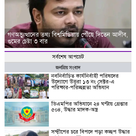
গণঅভ্যুত্থানের তথ্য বিশ্বমিডিয়ায় পৌঁছে দিতেন আদীব,
গুমের চেষ্টা ৩ বার
সর্বশেষ আপডেট
জনপ্রিয় সংবাদ
নবনির্বাচিত কার্যনির্বাহী পরিষদের
উদ্যোগে উত্তরা ১৩ নং সেক্টর-এ
পরিষ্কার-পরিচ্ছন্নতা অভিযান
ডিএমপির অভিযানে ২৪ ঘণ্টায় গ্রেপ্তার
৫০৪, উদ্ধার মাদক-অস্ত্র
সন্দ্বীপের চরে বিপদে পড়া কচ্ছপ উদ্ধার