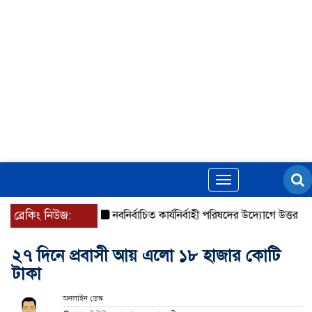
Toggle
navigation
ব্রেকিং নিউজ:
নবনির্বাচিত কার্যনির্বাহী পরিষদের উদ্যোগে উত্তরা ১৩ নং 
২৭ দিনে প্রবাসী আয় এলো ১৮ হাজার কোটি
টাকা
অনলাইন ডেস্ক