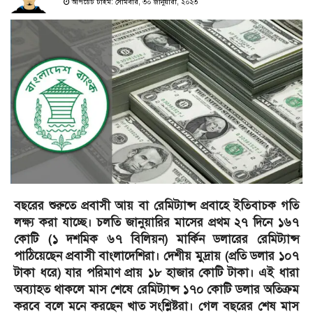
আপডেট টাইম: সোমবার, ৩০ জানুয়ারী, ২০২৩
বছরের শুরুতে প্রবাসী আয় বা রেমিট্যান্স প্রবাহে ইতিবাচক গতি
লক্ষ্য করা যাচ্ছে। চলতি জানুয়ারির মাসের প্রথম ২৭ দিনে ১৬৭
কো‌টি (১ দশমিক ৬৭ বিলিয়ন) মার্কিন ডলারের রেমিট্যান্স
পাঠিয়েছেন প্রবাসী বাংলাদেশিরা। দেশীয় মুদ্রায় (প্র‌তি ডলার ১০৭
টাকা ধ‌রে) যার পরিমাণ প্রায় ১৮ হাজার কোটি টাকা। এই ধারা
অব্যাহত থাকলে মাস শেষে রেমিট্যান্স ১৭০ কোটি ডলার অতিক্রম
করবে বলে মনে করছেন খাত সংশ্লিষ্টরা। গেল বছরের শেষ মাস