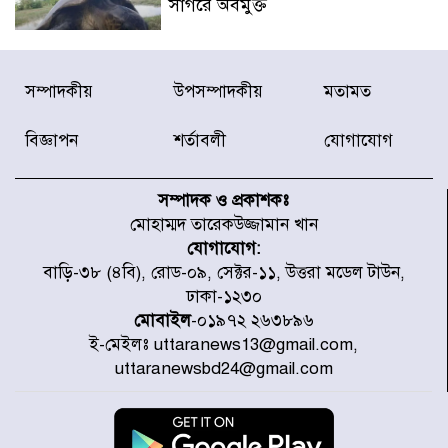
সাগরে অবমুক্ত
মাতারবাড়ী পৌঁছে নির্ধারিত কর্মসূচিতে
সম্পাদকীয়
উপসম্পাদকীয়
মতামত
যোগ দিয়েছেন প্রধানমন্ত্রী
বিজ্ঞাপন
শর্তাবলী
যোগাযোগ
জাতীয় সাংবাদিক সংস্থার পিরোজপুর
জেলা কমিটি অনুমোদন
সম্পাদক ও প্রকাশকঃ
মোহাম্মদ তারেকউজ্জামান খান
যোগাযোগ:
গণঅভ্যুত্থানের তথ্য বিশ্বমিডিয়ায় পৌঁছে
বাড়ি-৩৮ (৪বি), রোড-০৯, সেক্টর-১১, উত্তরা মডেল টাউন,
দিতেন আদীব, গুমের চেষ্টা ৩ বার
ঢাকা-১২৩০
মোবাইল
-০১৯৭২ ২৬৩৮৯৬
ই-মেইলঃ uttaranews13@gmail.com,
বাঁশখালীকে বন্যা মুক্ত করার সকল
uttaranewsbd24@gmail.com
পদক্ষেপ নেয়া হবে- আসাদুল হাবিব দুলু
এমপি
বিদ্যুৎ-জ্বালানি খাতে অস্থিরতা তৈরির