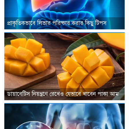
প্রাকৃতিকভাবে লিভার পরিষ্কার করার কিছু টিপস
ডায়াবেটিস নিয়ন্ত্রণে রেখেও যেভাবে খাবেন পাকা আম