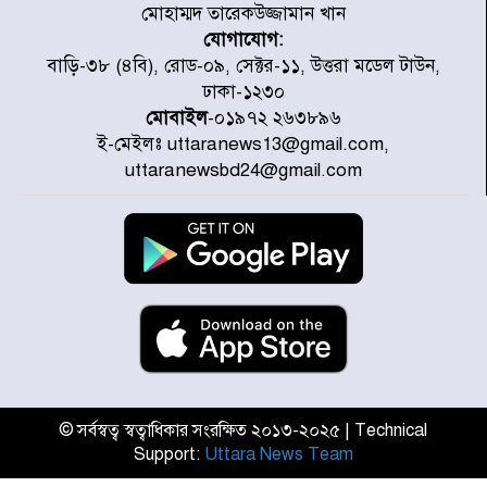
মোহাম্মদ তারেকউজ্জামান খান
করেছে র‌্যাব-১
যোগাযোগ:
হরমুজ প্রণালি নিয়ে ওমানের সঙ্গে চুক্তি
বাড়ি-৩৮ (৪বি), রোড-০৯, সেক্টর-১১, উত্তরা মডেল টাউন,
চূড়ান্ত পর্যায়ে : ইরান
ঢাকা-১২৩০
মোবাইল
-০১৯৭২ ২৬৩৮৯৬
ই-মেইলঃ uttaranews13@gmail.com,
প্রত্যেক অপরাধীর বিচার এ দেশেই
uttaranewsbd24@gmail.com
হবে, সে যত শক্তিশালীই হোক না কেন,
চট্টগ্রামে জুলাই গণঅভ্যুত্থান দিবসে
প্রতিমন্ত্রী মীর হেলাল
আগামী ৫ দিন বৃষ্টির আভাস
হাসিনার বক্তব্য প্রচারে ভারতের সমর্থন
নেই
© সর্বস্বত্ব স্বত্বাধিকার সংরক্ষিত ২০১৩-২০২৫ | Technical
Support:
Uttara News Team
জুলাই গণঅভ্যুত্থানে আহত যোদ্ধা
মিতুর খোঁজ নিলেন প্রধানমন্ত্রী