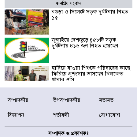
জনপ্রিয় সংবাদ
বগুড়া ও সিলেটে সড়ক দুর্ঘটনায় নিহত
১৫
জুলাইয়ে দেশজুড়ে ৪৫৮টি সড়ক
দুর্ঘটনায় ৪১৬ জন নিহত হয়েছেন
হারিয়ে যাওয়া শিশুকে পরিবারের কাছে
ফিরিয়ে প্রশংসায় ভাসছেন খিলক্ষেত
থানার ওসি
আজ থেকে উন্মুক্ত ‘জুলাই গণঅভ্যুত্থান
সম্পাদকীয়
উপসম্পাদকীয়
মতামত
স্মৃতি জাদুঘর
বিজ্ঞাপন
শর্তাবলী
যোগাযোগ
রাজধানীর উত্তরা আঞ্চলিক পাসপোর্ট
অফিসের সামনে দালাল চক্রের ১৩ জন
সম্পাদক ও প্রকাশকঃ
সদস্যকে বিভিন্ন মেয়াদে সাজা প্রদান