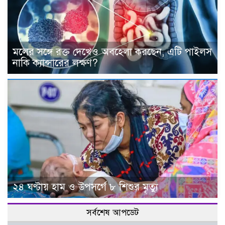
মলের সঙ্গে রক্ত দেখেও অবহেলা করছেন, এটি পাইলস
নাকি ক্যান্সারের লক্ষণ?
২৪ ঘণ্টায় হাম ও উপসর্গে ৮ শিশুর মৃত্যু
সর্বশেষ আপডেট