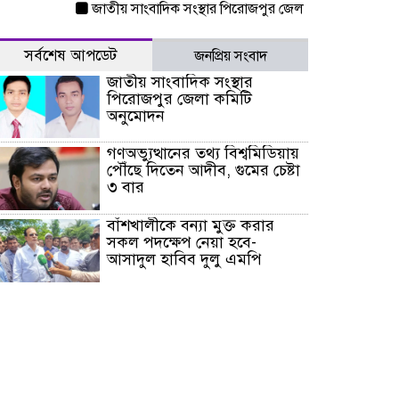
জাতীয় সাংবাদিক সংস্থার পিরোজপুর জেলা কমিটি অনুমোদন
গণঅ
সর্বশেষ আপডেট
জনপ্রিয় সংবাদ
জাতীয় সাংবাদিক সংস্থার
পিরোজপুর জেলা কমিটি
অনুমোদন
গণঅভ্যুত্থানের তথ্য বিশ্বমিডিয়ায়
পৌঁছে দিতেন আদীব, গুমের চেষ্টা
৩ বার
বাঁশখালীকে বন্যা মুক্ত করার
সকল পদক্ষেপ নেয়া হবে-
আসাদুল হাবিব দুলু এমপি
বিদ্যুৎ-জ্বালানি খাতে অস্থিরতা
তৈরির চেষ্টা করছে একটি চক্র :
প্রধানমন্ত্রী
টাইফুন ‘ডলফিনের’ আঘাতে
জাপানে ৫ আহত, চীনে বন্দর বন্ধ