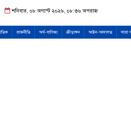
শনিবার, ০৮ অগাস্ট ২০২৬, ০৮:৩৬ অপরাহ্ন
জাতিক
রাজনীতি
অর্থ-বাণিজ্য
ক্রীড়াঙ্গন
আইন-আদালত
সারা 