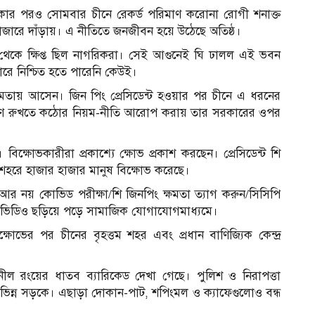
 পরও সোমবার চীনে রেকর্ড পরিমাণ করোনা রোগী শনাক্ত
াজারে দাঁড়ায়। এ নীতিতে জনজীবন হয়ে উঠেছে অতিষ্ঠ।
 থেকে ক্ষিপ্ত ছিল নাগরিকরা। সেই আগুনেই ঘি ঢালল এই ভবন
ারে নিশ্চিত হতে পারেনি কেউই।
ক্ষমতায় আসেন। জিন পিং প্রেসিডেন্ট হওয়ার পর চীনে এ ধরনের
্রমণ রুখতে কঠোর নিয়ম-নীতি আরোপ করায় তার সরকারের ওপর
বিক্ষোভকারীরা প্রকাশ্যে ক্ষোভ প্রকাশ করছেন। প্রেসিডেন্ট শি
ই শহরে হাজার হাজার মানুষ বিক্ষোভ করেছে।
, আর নয় কোভিড পরীক্ষা/শি জিনপিং ক্ষমতা ত্যাগ করুন/সিসিপি
এসব ভিডিও ছড়িয়ে পড়ে সামাজিক যোগাযোগমাধ্যমে।
ষোভের পর চীনের বৃহত্তম শহর এবং প্রধান বাণিজ্যিক কেন্দ্র
ীল রংয়ের ধাতব ব্যারিকেড দেখা গেছে। পুলিশ ও নিরাপত্তা
ভিন্ন সড়কে। এছাড়া দোকান-পাট, শপিংমল ও ক্যাফেগুলোও বন্ধ