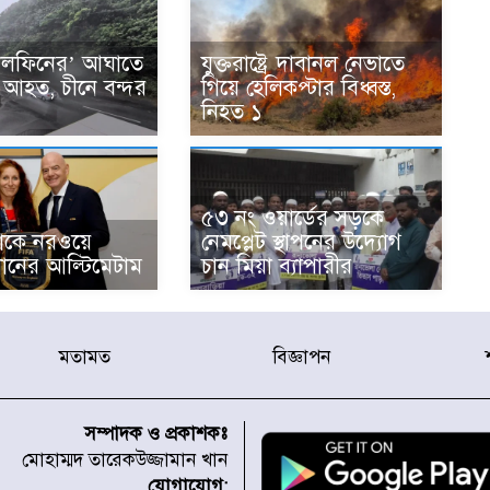
ডলফিনের’ আঘাতে
যুক্তরাষ্ট্রে দাবানল নেভাতে
 আহত, চীনে বন্দর
গিয়ে হেলিকপ্টার বিধ্বস্ত,
নিহত ১
৫৩ নং ওয়ার্ডের সড়কে
োকে নরওয়ে
নেমপ্লেট স্থাপনের উদ্যোগ
ধানের আল্টিমেটাম
চান মিয়া ব্যাপারীর
মতামত
বিজ্ঞাপন
সম্পাদক ও প্রকাশকঃ
মোহাম্মদ তারেকউজ্জামান খান
যোগাযোগ: