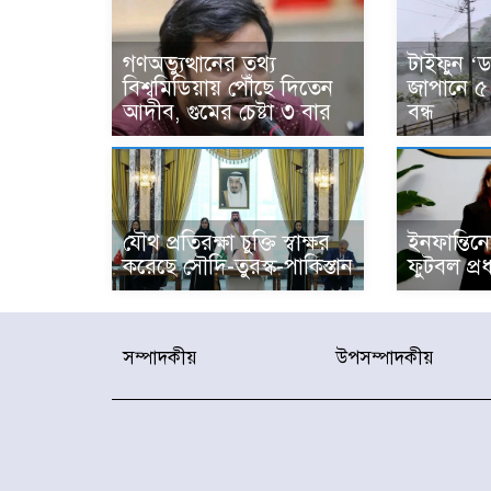
গণঅভ্যুত্থানের তথ্য
টাইফুন ‘
বিশ্বমিডিয়ায় পৌঁছে দিতেন
জাপানে ৫
আদীব, গুমের চেষ্টা ৩ বার
বন্ধ
যৌথ প্রতিরক্ষা চুক্তি স্বাক্ষর
ইনফান্তিন
করেছে সৌদি-তুরস্ক-পাকিস্তান
ফুটবল প্র
সম্পাদকীয়
উপসম্পাদকীয়