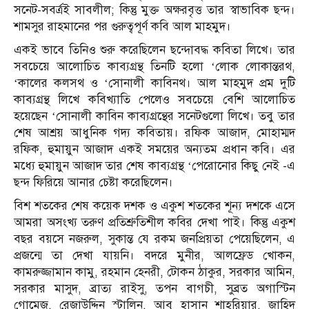
সনেট-সবর্ত্রই সাবলীল; কিন্তু মুক্ত অক্ষরবৃত্ত তার স্বাভাবিক ছন্দ।
শামসুর রাহমানের পর গুরুত্বপূর্ণ কবি আল মাহমুদ।
একই ভাবে তিনিও শুরু করেছিলেন ছন্দোবদ্ধ কবিতা লিখে। তার
সবচেয়ে আলোচিত কাব্যগ্রন্থ তিনটি হলো ‘লোক লোকান্তরথ,
‘কালের কলসথ ও ‘সোনালী কাবিনথ। আল মাহমুদ প্রম দুটি
কাব্যগ্রন্থ লিখে কবিখ্যাতি পেলেও সবচেয়ে বেশি আলোচিত
হয়েছেন ‘সোনালী কাবিন কাব্যগ্রন্থের সনেটগুলো লিখে। তবু তার
শেষ আশ্রয় আধুনিক গদ্য কবিতায়। রফিক আজাদ, মোহাম্মদ
রফিক, হুমায়ুন আজাদ একই সময়ের অন্যতম প্রধান কবি। এর
মধ্যে হুমায়ুন আজাদ তার শেষ কাব্যগ্রন্থ ‘পেরোনোর কিছু নেই -এ
ছন্দ ফিরিয়ে আনার চেষ্টা করেছিলেন।
বিশ শতকের শেষ কয়েক দশক ও একুশ শতকের শূন্য দশকে এসে
আমরা অসংখ্য তরুণ প্রতিশ্রুতিশীল কবির দেখা পাই। কিন্তু একুশ
বছর বয়সে নজরুল, সুকান্ত যে রকম জনপ্রিয়তা পেয়েছিলেন, এ
প্রজন্মে তা দেখা যায়নি। বদরে মুনীর, আলফ্রেড খোকন,
কামরুজ্জামান কামু, রহমান হেনরী, টোকন ঠাকুর, সরকার আমিন,
সরকার মাসুদ, ব্রাত্য রাইসু, তপন বাগচী, সুব্রত অগাস্টিন
গোমেজ, রেজাউদ্দিন স্টালিন, আবু হাসান শাহরিয়ার, জাহিদ