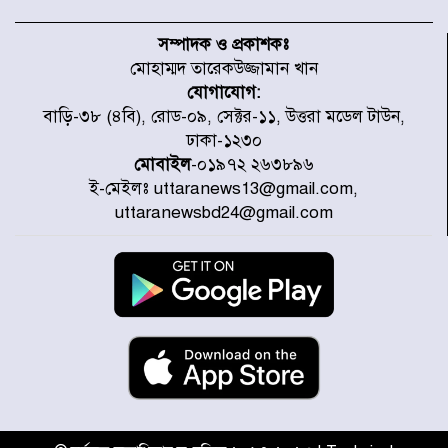
যৌথ প্রতিরক্ষা চুক্তি স্বাক্ষর করেছে
সৌদি-তুরস্ক-পাকিস্তান
সম্পাদক ও প্রকাশকঃ
মোহাম্মদ তারেকউজ্জামান খান
যোগাযোগ:
সাড়ে ৭ ঘণ্টা পর ঢাকা-ময়মনসিংহ
বাড়ি-৩৮ (৪বি), রোড-০৯, সেক্টর-১১, উত্তরা মডেল টাউন,
রুটে ট্রেন চলাচল স্বাভাবিক
ঢাকা-১২৩০
মোবাইল
-০১৯৭২ ২৬৩৮৯৬
ই-মেইলঃ uttaranews13@gmail.com,
ইনফান্তিনোকে নরওয়ে ফুটবল প্রধানের
uttaranewsbd24@gmail.com
আল্টিমেটাম
দেশে ভারি বৃষ্টির সতর্কবার্তা, ১০
জেলায় বন্যার পূর্বাভাস
৫৩ নং ওয়ার্ডের সড়কে নেমপ্লেট
স্থাপনের উদ্যোগ চান মিয়া ব্যাপারীর