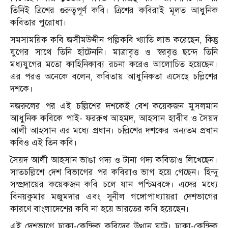
তিনিই ত্রিশের গুরুত্বপূর্ণ কবি। ত্রিশের কবিরাই মূলত আধুনিক
কবিতার পুরোধা।
সমসাময়িক কবি জসীমউদ্দীন পল্লিকবি খ্যাতি লাভ করেছেন, কিন্তু
যুগের সাথে তিনি হাঁটেননি। মাত্রাবৃত্ত ও স্বরবৃত্ত ছন্দে তিনি
মধ্যযুগের মতো কাহিনিকাব্য রচনা করেও আলোচিত হয়েছেন।
এর পরও অনেকে বলেন, কবিতায় আধুনিকতা এসেছে চল্লিশের
দশকে।
নজরুলের পর এই চল্লিশের দশকেই বেশ কয়েকজন মুসলমান
আধুনিক কবিকে পাই- ফররুখ আহমদ, আহসান হাবীব ও সৈয়দ
আলী আহসান এর মধ্যে প্রধান। চল্লিশের দশকের অন্যতম প্রধান
কবিও এই তিন কবি।
সৈয়দ আলী আহসান ভাঙা গদ্য ও টানা গদ্য কবিতাও লিখেছেন।
সাতচল্লিশে দেশ বিভাগের পর কবিরাও ভাগ হয়ে গেছেন। হিন্দু
সম্প্রদায়ের কয়েকজন কবি চলে যান পশ্চিমবঙ্গে। এদের মধ্যে
বিনয়কুমার মজুমদার এবং সুনীল গঙ্গোপাধ্যায়রা দেশভাগের
কারণে বাংলাদেশের কবি না হয়ে ভারতের কবি হয়েছেন।
এই দেশভাগে ঢাকা-কেন্দ্রিক কবিদের উত্থান ঘটে। ঢাকা-কেন্দ্রিক