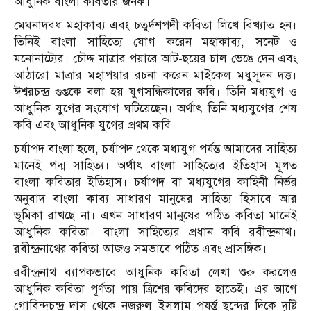
আধুনিক বাংলা কবিতার জনক।
মেঘনাদবধ মহাকাব্য এবং চতুর্দশপদী কবিতা লিখে বিখ্যাত হন।
তিনিই বাংলা সাহিত্যে যোগ করেন মহাকাব্য, সনেট ও
মনোনাট্যের। চৌদ্দ মাত্রার পয়ারে আট-ছয়ের চাল ভেঙে দেন এবং
আঠারো মাত্রার মহাপয়ার রচনা করেন মাইকেল মধুসূদন দত্ত।
ঈশ্বরচন্দ্র গুপ্তকে বলা হয় যুগসন্ধিকালের কবি। তিনি মধ্যযুগ ও
আধুনিক যুগের সংযোগ ঘটিয়েছেন। অর্থাৎ তিনি মধ্যযুগের শেষ
কবি এবং আধুনিক যুগের প্রথম কবি।
চর্যাপদ বাংলা হলে, চর্যাপদ থেকে মধ্যযুগ পর্যন্ত আমাদের সাহিত্য
মানেই পদ্ম সাহিত্য। অর্থাৎ বাংলা সাহিত্যের ইতিহাস মূলত
বাংলা কবিতার ইতিহাস। চর্যাপদ বা মধ্যযুগের কাহিনী নির্ভর
অনুবাদ বাংলা কাব্য সাধারণ মানুষের সাহিত্য হিসাবে আর
ভূমিকা রাখছে না। এখন সাধারণ মানুষের পঠিত কবিতা মানেই
আধুনিক কবিতা। বাংলা সাহিত্যের প্রধান কবি রবীন্দ্রনাথ।
রবীন্দ্রনাথের কবিতা আজও সমভাবে পঠিত এবং প্রাসঙ্গিক।
রবীন্দ্রনাথ ব্যাপকভাবে আধুনিক কবিতা লেখা শুরু করলেও
আধুনিক কবিতা পূর্ণতা পায় ত্রিশের কবিদের হাতেই। এর আগে
গোবিন্দচন্দ্র দাস থেকে নজরুল ইসলাম পযর্ন্ত ছন্দের দিকে দৃষ্টি