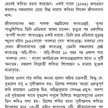
রেখেই কবিতা রচনা করেছেন। একই সালে (১৮৯৯) জন্মগ্রহণ
করলেও নজরুলের চেয়ে ভিন্ন ধারায় কবিতা লিখেন জীবনানন্দ
দাশ।
জীবনানন্দের ঝরা পালক অন্তমিলের কাব্যগ্রন্থই, ‘ধূসর
পাণ্ডুলিপিতে তিনি প্রতিভার স্বাক্ষর রাখেন। মৃত্যুর পর প্রকাশিত
‘রূপসী বাংলা’ কাব্যগ্রন্থও একই ধারার। তিনি তার প্রতিভার চূড়ান্ত
স্ফুরণ ঘটান ১৯৪২সালে ‘বনলতা সেন’ কাব্যগ্রন্থে। বনলতা সেন
যেমন জীবনানন্দের শ্রেষ্ঠ কাব্যগ্রন্থ, তেমনি নজরুলের শ্রেষ্ঠ
কাব্যগ্রন্থ ‘অগ্নি-বীণা। ‘ অগ্নি-বীণার ১৮ বছর পর প্রকাশ পায়
‘বনলতা সেন। ‘ বাংলা জনপ্রিয়তম কাব্যগ্রন্থগুলোর মধ্যে এ দুটি
অন্যতম। নজরুল বিদ্রোহী কবিতা লিখেছেন ৬ মাত্রার মুক্তক
মাত্রাবৃত্তে।
ত্রিশের প্রধান পাঁচ কবির অন্যরা হলেন অমিয় চক্রবর্তী, বিষ্ণু দে,
বুদ্ধদেব বসু ও সুধীন্দ্রনাথ দত্ত। ত্রিশের দশকের আরো গুরুত্বপূর্ণ
কবি রয়েছেন- প্রেমেন্দ্র মিত্র, অচিন্ত্যকুমার সেনগুপ্ত প্রমুখ। অবশ্য
এই দুইজনের সাথে বুদ্ধদেব বসুকে মিলিয়ে কল্লোলযুগের প্রধান
তিন কবিও বলা হয়। ত্রিশের কবির মধ্যে সুধীন্দ্রনাথ কবিতা
লিখেছেন মাত্র ১৩০টি, যদিও কাব্যগ্রন্থ ৭টি। জীবনানন্দের পর