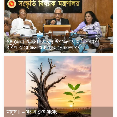
৬৪ জেলা ও ৭৪টি প্রত্যন্ত উপজেলায় ৩ দিনব্যাপী
বর্ণিল আয়োজনে শুরু হচ্ছে ‘নজরুল বর্ষ’
মানুষ ll – মং এ খেন মংমং ll