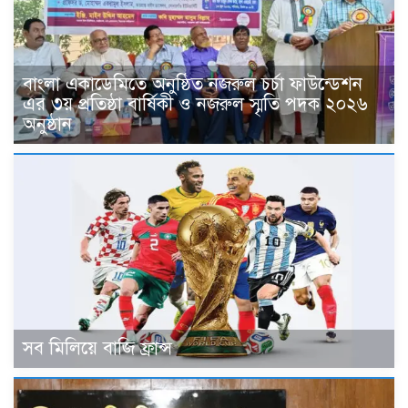
বাংলা একাডেমিতে অনুষ্ঠিত নজরুল চর্চা ফাউন্ডেশন
এর ৩য় প্রতিষ্ঠা বার্ষিকী ও নজরুল স্মৃতি পদক ২০২৬
অনুষ্ঠান
সব মিলিয়ে বাজি ফ্রান্স