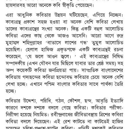
হায়দারসহ আরো অনেকে কবি স্বীকৃতি পেয়েছেন।
এরা আধুনিক কবিতার উন্নয়ন ঘটিয়েছেন, এগিয়ে নিচ্ছেন।
কাব্যগ্রন্থ প্রকাশ সহজ হওয়া বা অনেক বেশি কবিতা লেখায়
তাদের কাব্যগ্রন্থের সংখ্যা অনেক। কিন্তু একটি বহুল আলোচিত
কবিতা এদের কাছ থেকে আজও আসেনি। আরো আগে রুদ্র
মুহাম্মদ শহিদুল্লাহর ‘বাতাসে লাশের গন্ধ’ তুমুল আলোচিত
হয়েছিল। হেলাল হাফিজ প্রকৃতপক্ষে একটি কাব্যগ্রন্থই রচনা
করেছেন, ‘যে জলে আগুন জ্বলে। ‘ এই কাব্যগ্রন্থের নিষিদ্ধ
সম্পাদকীয় (এখন যৌবন যার মিছিলে যাবার তার শ্রেষ্ঠ সময়) সহ
অল্প কয়েকটি কবিতা জনপ্রিয়তা পায়। সাম্প্রতিক বাংলাদেশের
কবিতায় গদ্যছন্দের কবিতা ছন্দোবদ্ধ কবিতার চেয়ে অনেক বেশি
লেখা হচ্ছে। এখানে পশ্চিম বাংলার কবিতার সাথে পার্থক্য তৈরি
হচ্ছে।
কবিতার উদ্দেশ্য, পরিধি, গঠন, কৌশল, ছন্দ, আবৃত্তি ইত্যাদি
কারণে দশকে দশকে বদলে গেছে কবিতা। কবিতার পরীক্ষা-
নিরীক্ষা হয়েছে নিয়মিত। রবীন্দ্রনাথের জীবিতাবস্থায় ত্রিশের কবিরা
কবিতা বদলে দিয়েছেন। এই রেশ কাটতে না কাটতেই হাজির
হয়েছেন চল্লিশ-পঞ্চাশ-ষাটের কবিরা। প্রতিটি দশকেই কবিতার