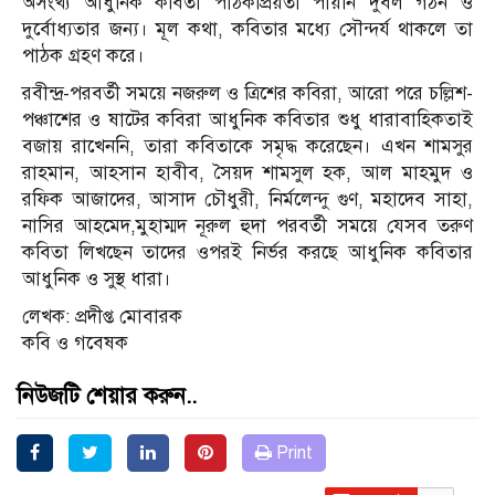
অসংখ্য আধুনিক কবিতা পাঠকপ্রিয়তা পায়নি দুর্বল গঠন ও
দুর্বোধ্যতার জন্য। মূল কথা, কবিতার মধ্যে সৌন্দর্য থাকলে তা
পাঠক গ্রহণ করে।
রবীন্দ্র-পরবর্তী সময়ে নজরুল ও ত্রিশের কবিরা, আরো পরে চল্লিশ-
পঞ্চাশের ও ষাটের কবিরা আধুনিক কবিতার শুধু ধারাবাহিকতাই
বজায় রাখেননি, তারা কবিতাকে সমৃদ্ধ করেছেন। এখন শামসুর
রাহমান, আহসান হাবীব, সৈয়দ শামসুল হক, আল মাহমুদ ও
রফিক আজাদের, আসাদ চৌধুরী, নির্মলেন্দু গুণ, মহাদেব সাহা,
নাসির আহমেদ,মুহাম্মদ নূরুল হুদা পরবর্তী সময়ে যেসব তরুণ
কবিতা লিখছেন তাদের ওপরই নির্ভর করছে আধুনিক কবিতার
আধুনিক ও সুস্থ ধারা।
লেখক: প্রদীপ্ত মোবারক
কবি ও গবেষক
নিউজটি শেয়ার করুন..
Print