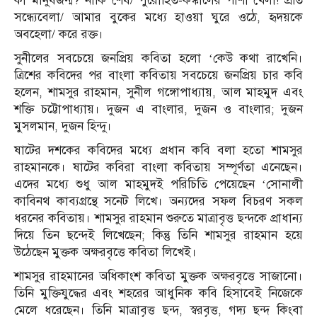
কী মানুষজন্ম? নাকি শেষ/ পুরোহিত-কঙ্কালের পাশা খেলা! প্রতি
সন্ধ্যেবেলা/ আমার বুকের মধ্যে হাওয়া ঘুরে ওঠে, হৃদয়কে
অবহেলা/ করে রক্ত।
সুনীলের সবচেয়ে জনপ্রিয় কবিতা হলো ‘কেউ কথা রাখেনি।
ত্রিশের কবিদের পর বাংলা কবিতায় সবচেয়ে জনপ্রিয় চার কবি
হলেন, শামসুর রাহমান, সুনীল গঙ্গোপাধ্যায়, আল মাহমুদ এবং
শক্তি চট্টোপাধ্যায়। দুজন এ বাংলার, দুজন ও বাংলার; দুজন
মুসলমান, দুজন হিন্দু।
ষাটের দশকের কবিদের মধ্যে প্রধান কবি বলা হতো শামসুর
রাহমানকে। ষাটের কবিরা বাংলা কবিতায় সম্পূর্ণতা এনেছেন।
এদের মধ্যে শুধু আল মাহমুদই পরিচিতি পেয়েছেন ‘সোনালী
কাবিনথ কাব্যগ্রন্থে সনেট লিখে। অন্যদের সফল বিচরণ সকল
ধরনের কবিতায়। শামসুর রাহমান শুরুতে মাত্রাবৃত্ত ছন্দকে প্রাধান্য
দিয়ে তিন ছন্দেই লিখেছেন; কিন্তু তিনি শামসুর রাহমান হয়ে
উঠেছেন মুক্তক অক্ষরবৃত্তে কবিতা লিখেই।
শামসুর রাহমানের অধিকাংশ কবিতা মুক্তক অক্ষরবৃত্তে সাজানো।
তিনি মুক্তিযুদ্ধের এবং শহরের আধুনিক কবি হিসাবেই নিজেকে
মেলে ধরেছেন। তিনি মাত্রাবৃত্ত ছন্দ, স্বরবৃত্ত, গদ্য ছন্দ কিংবা