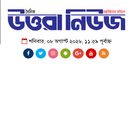
শনিবার, ০৮ অগাস্ট ২০২৬, ১১:৫৯ পূর্বাহ্ন