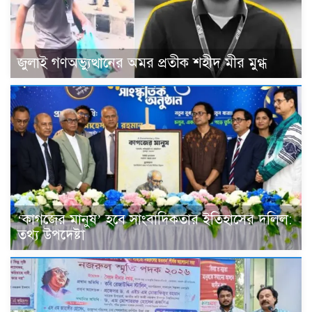
জুলাই গণঅভ্যুত্থানের অমর প্রতীক শহীদ মীর মুগ্ধ
‘কাগজের মানুষ’ হবে সাংবাদিকতার ইতিহাসের দলিল:
তথ্য উপদেষ্টা