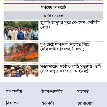
সর্বশেষ আপডেট
জনপ্রিয় সংবাদ
জুলাই জাদুঘর ঘুরে দেখলেন এনসিপি
নেতারা
যুক্তরাষ্ট্রে দাবানল নেভাতে গিয়ে
হেলিকপ্টার বিধ্বস্ত, নিহত ১
মজুদদারের সর্বোচ্চ শাস্তি মৃত্যুদণ্ড, তাই
ভেবে মজুদ করবেন : আইনমন্ত্রী
আন্তর্জাতিক আদিবাসী দিবস: রাষ্ট্রের
সম্পাদকীয়
উপসম্পাদকীয়
মতামত
দায়িত্ব ও দায়বদ্ধতা II – মং এ খেন
মংমং
বিজ্ঞাপন
শর্তাবলী
যোগাযোগ