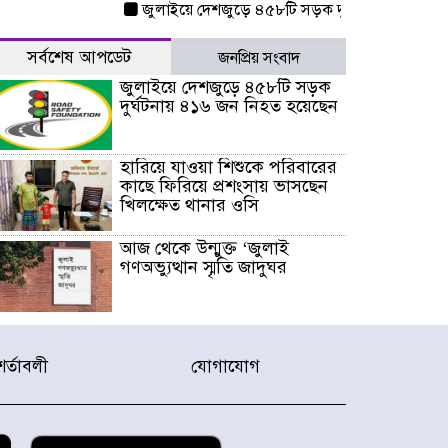
জুলাইয়ে দেশজুড়ে ৪৫৮টি সড়ক দুর্ঘটনায় ৪১৬ জন নি
সর্বশেষ আপডেট
জনপ্রিয় সংবাদ
জুলাইয়ে দেশজুড়ে ৪৫৮টি সড়ক
দুর্ঘটনায় ৪১৬ জন নিহত হয়েছেন
হারিয়ে যাওয়া শিশুকে পরিবারের
কাছে ফিরিয়ে প্রশংসায় ভাসছেন
খিলক্ষেত থানার ওসি
আজ থেকে উন্মুক্ত ‘জুলাই
গণঅভ্যুত্থান স্মৃতি জাদুঘর
রাজধানীর উত্তরা আঞ্চলিক
পাসপোর্ট অফিসের সামনে দালাল
শর্তাবলী
যোগাযোগ
চক্রের ১৩ জন সদস্যকে বিভিন্ন
মেয়াদে সাজা প্রদান করেছে
‌্যাব-১
হরমুজ প্রণালি নিয়ে ওমানের সঙ্গে