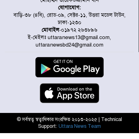
মোহাম্মদ তারেকউজ্জামান খান
যোগাযোগ:
সাড়ে ৭ ঘণ্টা পর ঢাকা-ময়মনসিংহ
বাড়ি-৩৮ (৪বি), রোড-০৯, সেক্টর-১১, উত্তরা মডেল টাউন,
রুটে ট্রেন চলাচল স্বাভাবিক
ঢাকা-১২৩০
মোবাইল
-০১৯৭২ ২৬৩৮৯৬
ই-মেইলঃ uttaranews13@gmail.com,
ইনফান্তিনোকে নরওয়ে ফুটবল প্রধানের
uttaranewsbd24@gmail.com
আল্টিমেটাম
দেশে ভারি বৃষ্টির সতর্কবার্তা, ১০
জেলায় বন্যার পূর্বাভাস
৫৩ নং ওয়ার্ডের সড়কে নেমপ্লেট
স্থাপনের উদ্যোগ চান মিয়া ব্যাপারীর
© সর্বস্বত্ব স্বত্বাধিকার সংরক্ষিত ২০১৩-২০২৫ | Technical
Support:
Uttara News Team
৭ জেলায় ঝোড়ো হাওয়াসহ বজ্রবৃষ্টির
শঙ্কা