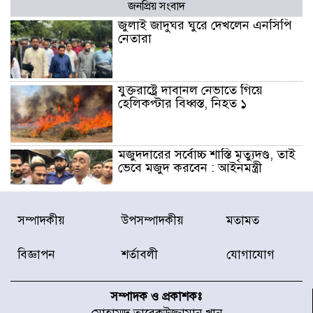
জনপ্রিয় সংবাদ
জুলাই জাদুঘর ঘুরে দেখলেন এনসিপি
নেতারা
যুক্তরাষ্ট্রে দাবানল নেভাতে গিয়ে
হেলিকপ্টার বিধ্বস্ত, নিহত ১
মজুদদারের সর্বোচ্চ শাস্তি মৃত্যুদণ্ড, তাই
ভেবে মজুদ করবেন : আইনমন্ত্রী
আন্তর্জাতিক আদিবাসী দিবস: রাষ্ট্রের
সম্পাদকীয়
উপসম্পাদকীয়
মতামত
দায়িত্ব ও দায়বদ্ধতা II – মং এ খেন
মংমং
বিজ্ঞাপন
শর্তাবলী
যোগাযোগ
যৌথ প্রতিরক্ষা চুক্তি স্বাক্ষর করেছে
সৌদি-তুরস্ক-পাকিস্তান
সম্পাদক ও প্রকাশকঃ