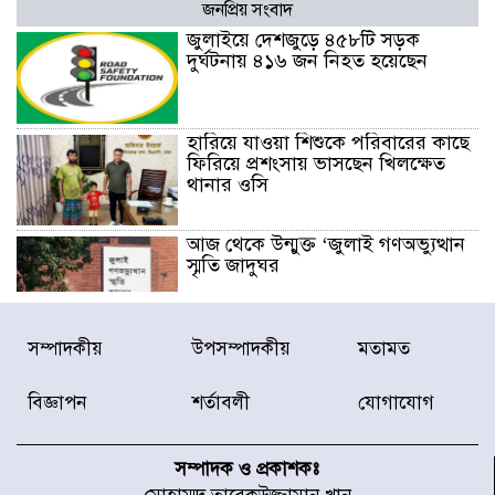
জনপ্রিয় সংবাদ
জুলাইয়ে দেশজুড়ে ৪৫৮টি সড়ক
দুর্ঘটনায় ৪১৬ জন নিহত হয়েছেন
হারিয়ে যাওয়া শিশুকে পরিবারের কাছে
ফিরিয়ে প্রশংসায় ভাসছেন খিলক্ষেত
থানার ওসি
আজ থেকে উন্মুক্ত ‘জুলাই গণঅভ্যুত্থান
স্মৃতি জাদুঘর
রাজধানীর উত্তরা আঞ্চলিক পাসপোর্ট
সম্পাদকীয়
উপসম্পাদকীয়
মতামত
অফিসের সামনে দালাল চক্রের ১৩ জন
সদস্যকে বিভিন্ন মেয়াদে সাজা প্রদান
বিজ্ঞাপন
শর্তাবলী
যোগাযোগ
করেছে র‌্যাব-১
হরমুজ প্রণালি নিয়ে ওমানের সঙ্গে চুক্তি
চূড়ান্ত পর্যায়ে : ইরান
সম্পাদক ও প্রকাশকঃ