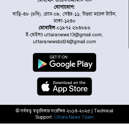
মোহাম্মদ তারেকউজ্জামান খান
যোগাযোগ:
প্রত্যেক অপরাধীর বিচার এ দেশেই
বাড়ি-৩৮ (৪বি), রোড-০৯, সেক্টর-১১, উত্তরা মডেল টাউন,
হবে, সে যত শক্তিশালীই হোক না কেন,
ঢাকা-১২৩০
চট্টগ্রামে জুলাই গণঅভ্যুত্থান দিবসে
মোবাইল
-০১৯৭২ ২৬৩৮৯৬
প্রতিমন্ত্রী মীর হেলাল
ই-মেইলঃ uttaranews13@gmail.com,
আগামী ৫ দিন বৃষ্টির আভাস
uttaranewsbd24@gmail.com
হাসিনার বক্তব্য প্রচারে ভারতের সমর্থন
নেই
জুলাই গণঅভ্যুত্থানে আহত যোদ্ধা
মিতুর খোঁজ নিলেন প্রধানমন্ত্রী
© সর্বস্বত্ব স্বত্বাধিকার সংরক্ষিত ২০১৩-২০২৫ | Technical
Support:
Uttara News Team
উত্তরায় জুলাই গণঅভ্যুত্থানের ৯২
শহীদের তালিকা প্রকাশ করল JRA