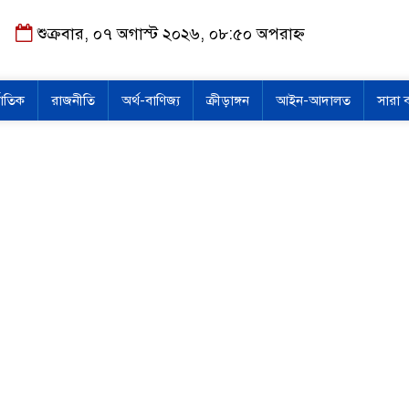
শুক্রবার, ০৭ অগাস্ট ২০২৬, ০৮:৫০ অপরাহ্ন
জাতিক
রাজনীতি
অর্থ-বাণিজ্য
ক্রীড়াঙ্গন
আইন-আদালত
সারা 