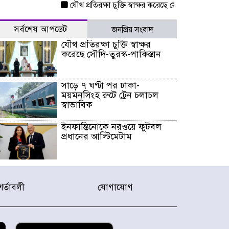
যৌথ প্রতিরক্ষা চুক্তি স্বাক্ষর করেছে সৌদি-তুরস্ক-পাকিস্তান
সর্বশেষ আপডেট
জনপ্রিয় সংবাদ
যৌথ প্রতিরক্ষা চুক্তি স্বাক্ষর
করেছে সৌদি-তুরস্ক-পাকিস্তান
সাড়ে ৭ ঘণ্টা পর ঢাকা-
ময়মনসিংহ রুটে ট্রেন চলাচল
স্বাভাবিক
ইনফান্তিনোকে নরওয়ে ফুটবল
প্রধানের আল্টিমেটাম
দেশে ভারি বৃষ্টির সতর্কবার্তা, ১০
জেলায় বন্যার পূর্বাভাস
শর্তাবলী
যোগাযোগ
৫৩ নং ওয়ার্ডের সড়কে নেমপ্লেট
স্থাপনের উদ্যোগ চান মিয়া
ব্যাপারীর