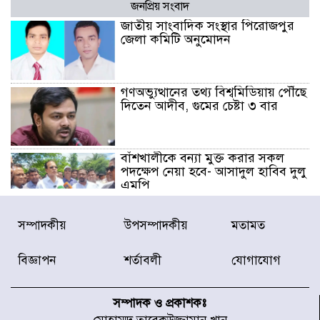
জনপ্রিয় সংবাদ
জাতীয় সাংবাদিক সংস্থার পিরোজপুর
জেলা কমিটি অনুমোদন
গণঅভ্যুত্থানের তথ্য বিশ্বমিডিয়ায় পৌঁছে
দিতেন আদীব, গুমের চেষ্টা ৩ বার
বাঁশখালীকে বন্যা মুক্ত করার সকল
পদক্ষেপ নেয়া হবে- আসাদুল হাবিব দুলু
এমপি
বিদ্যুৎ-জ্বালানি খাতে অস্থিরতা তৈরির
সম্পাদকীয়
উপসম্পাদকীয়
মতামত
চেষ্টা করছে একটি চক্র : প্রধানমন্ত্রী
বিজ্ঞাপন
শর্তাবলী
যোগাযোগ
টাইফুন ‘ডলফিনের’ আঘাতে জাপানে
৫ আহত, চীনে বন্দর বন্ধ
সম্পাদক ও প্রকাশকঃ