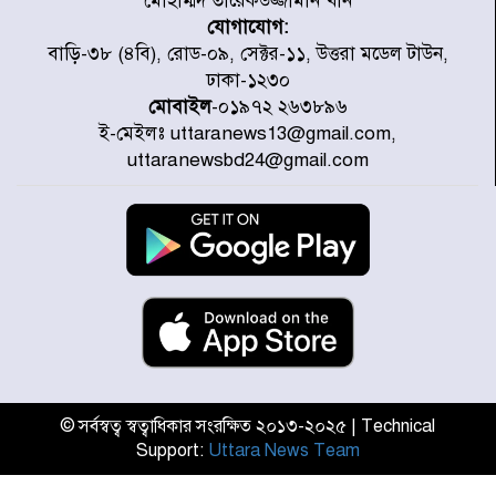
মোহাম্মদ তারেকউজ্জামান খান
যোগাযোগ:
চিকিৎসা খাতে জিডিপির ৫ শতাংশ
বাড়ি-৩৮ (৪বি), রোড-০৯, সেক্টর-১১, উত্তরা মডেল টাউন,
বরাদ্দের ঘোষণা স্থানীয় সরকার মন্ত্রীর
ঢাকা-১২৩০
মোবাইল
-০১৯৭২ ২৬৩৮৯৬
ই-মেইলঃ uttaranews13@gmail.com,
জুলাই জাদুঘর ঘুরে দেখলেন এনসিপি
uttaranewsbd24@gmail.com
নেতারা
যুক্তরাষ্ট্রে দাবানল নেভাতে গিয়ে
হেলিকপ্টার বিধ্বস্ত, নিহত ১
মজুদদারের সর্বোচ্চ শাস্তি মৃত্যুদণ্ড, তাই
ভেবে মজুদ করবেন : আইনমন্ত্রী
© সর্বস্বত্ব স্বত্বাধিকার সংরক্ষিত ২০১৩-২০২৫ | Technical
Support:
Uttara News Team
আন্তর্জাতিক আদিবাসী দিবস: রাষ্ট্রের
দায়িত্ব ও দায়বদ্ধতা II – মং এ খেন