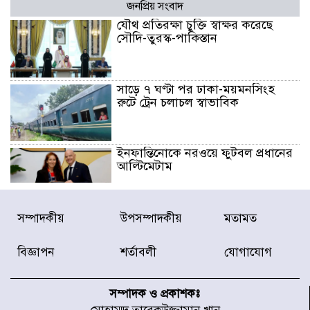
জনপ্রিয় সংবাদ
যৌথ প্রতিরক্ষা চুক্তি স্বাক্ষর করেছে
সৌদি-তুরস্ক-পাকিস্তান
সাড়ে ৭ ঘণ্টা পর ঢাকা-ময়মনসিংহ
রুটে ট্রেন চলাচল স্বাভাবিক
ইনফান্তিনোকে নরওয়ে ফুটবল প্রধানের
আল্টিমেটাম
দেশে ভারি বৃষ্টির সতর্কবার্তা, ১০
সম্পাদকীয়
উপসম্পাদকীয়
মতামত
জেলায় বন্যার পূর্বাভাস
বিজ্ঞাপন
শর্তাবলী
যোগাযোগ
৫৩ নং ওয়ার্ডের সড়কে নেমপ্লেট
স্থাপনের উদ্যোগ চান মিয়া ব্যাপারীর
সম্পাদক ও প্রকাশকঃ