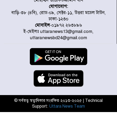
মোহাম্মদ তারেকউজ্জামান খান
যোগাযোগ:
৭ জেলায় ঝোড়ো হাওয়াসহ বজ্রবৃষ্টির
বাড়ি-৩৮ (৪বি), রোড-০৯, সেক্টর-১১, উত্তরা মডেল টাউন,
শঙ্কা
ঢাকা-১২৩০
মোবাইল
-০১৯৭২ ২৬৩৮৯৬
ই-মেইলঃ uttaranews13@gmail.com,
বগুড়া ও সিলেটে সড়ক দুর্ঘটনায় নিহত
uttaranewsbd24@gmail.com
১৫
জুলাইয়ে দেশজুড়ে ৪৫৮টি সড়ক
দুর্ঘটনায় ৪১৬ জন নিহত হয়েছেন
হারিয়ে যাওয়া শিশুকে পরিবারের কাছে
ফিরিয়ে প্রশংসায় ভাসছেন খিলক্ষেত
থানার ওসি
© সর্বস্বত্ব স্বত্বাধিকার সংরক্ষিত ২০১৩-২০২৫ | Technical
Support:
Uttara News Team
আজ থেকে উন্মুক্ত ‘জুলাই গণঅভ্যুত্থান
স্মৃতি জাদুঘর