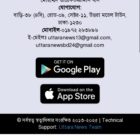
মোহাম্মদ তারেকউজ্জামান খান
যোগাযোগ:
জাতীয় সাংবাদিক সংস্থার পিরোজপুর
বাড়ি-৩৮ (৪বি), রোড-০৯, সেক্টর-১১, উত্তরা মডেল টাউন,
জেলা কমিটি অনুমোদন
ঢাকা-১২৩০
মোবাইল
-০১৯৭২ ২৬৩৮৯৬
ই-মেইলঃ uttaranews13@gmail.com,
গণঅভ্যুত্থানের তথ্য বিশ্বমিডিয়ায় পৌঁছে
uttaranewsbd24@gmail.com
দিতেন আদীব, গুমের চেষ্টা ৩ বার
বাঁশখালীকে বন্যা মুক্ত করার সকল
পদক্ষেপ নেয়া হবে- আসাদুল হাবিব দুলু
এমপি
বিদ্যুৎ-জ্বালানি খাতে অস্থিরতা তৈরির
চেষ্টা করছে একটি চক্র : প্রধানমন্ত্রী
© সর্বস্বত্ব স্বত্বাধিকার সংরক্ষিত ২০১৩-২০২৫ | Technical
Support:
Uttara News Team
টাইফুন ‘ডলফিনের’ আঘাতে জাপানে
৫ আহত, চীনে বন্দর বন্ধ