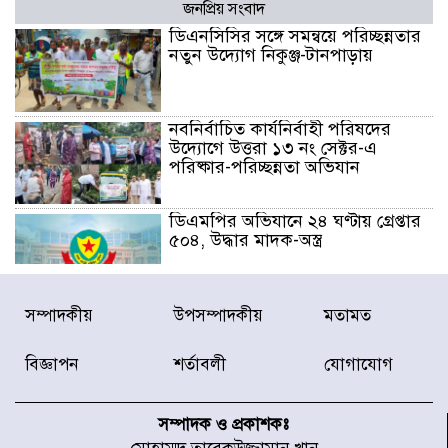
জনপ্রিয় সংবাদ
ডিএনসিসির সঙ্গে সমন্বয়ে পরিচ্ছন্নতার
নতুন উদ্যোগ নিকুঞ্জ-টানপাড়ায়
নবনির্বাচিত কার্যনির্বাহী পরিষদের
উদ্যোগে উত্তরা ১৩ নং সেক্টর-এ
পরিষ্কার-পরিচ্ছন্নতা অভিযান
ডিএমপির অভিযানে ২৪ ঘণ্টায় গ্রেপ্তার
৫০৪, উদ্ধার মাদক-অস্ত্র
সন্দ্বীপের চরে বিপদে পড়া কচ্ছপ উদ্ধার
সম্পাদকীয়
উপসম্পাদকীয়
মতামত
সাগরে অবমুক্ত
বিজ্ঞাপন
শর্তাবলী
যোগাযোগ
মাতারবাড়ী পৌঁছে নির্ধারিত কর্মসূচিতে
যোগ দিয়েছেন প্রধানমন্ত্রী
সম্পাদক ও প্রকাশকঃ