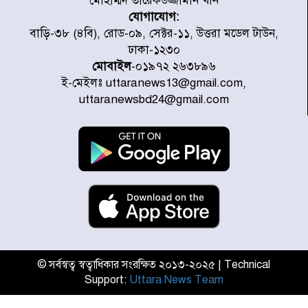
মোহাম্মদ তারেকউজ্জামান খান
যোগাযোগ:
প্রত্যেক অপরাধীর বিচার এ দেশেই
বাড়ি-৩৮ (৪বি), রোড-০৯, সেক্টর-১১, উত্তরা মডেল টাউন,
হবে, সে যত শক্তিশালীই হোক না কেন,
ঢাকা-১২৩০
চট্টগ্রামে জুলাই গণঅভ্যুত্থান দিবসে
মোবাইল
-০১৯৭২ ২৬৩৮৯৬
প্রতিমন্ত্রী মীর হেলাল
ই-মেইলঃ uttaranews13@gmail.com,
আগামী ৫ দিন বৃষ্টির আভাস
uttaranewsbd24@gmail.com
হাসিনার বক্তব্য প্রচারে ভারতের সমর্থন
নেই
জুলাই গণঅভ্যুত্থানে আহত যোদ্ধা
মিতুর খোঁজ নিলেন প্রধানমন্ত্রী
© সর্বস্বত্ব স্বত্বাধিকার সংরক্ষিত ২০১৩-২০২৫ | Technical
Support:
Uttara News Team
উত্তরায় জুলাই গণঅভ্যুত্থানের ৯২
শহীদের তালিকা প্রকাশ করল JRA