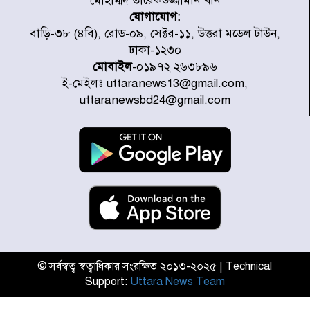
মোহাম্মদ তারেকউজ্জামান খান
যোগাযোগ:
ডিএমপির অভিযানে ২৪ ঘণ্টায় গ্রেপ্তার
বাড়ি-৩৮ (৪বি), রোড-০৯, সেক্টর-১১, উত্তরা মডেল টাউন,
৫০৪, উদ্ধার মাদক-অস্ত্র
ঢাকা-১২৩০
মোবাইল
-০১৯৭২ ২৬৩৮৯৬
ই-মেইলঃ uttaranews13@gmail.com,
সন্দ্বীপের চরে বিপদে পড়া কচ্ছপ উদ্ধার
uttaranewsbd24@gmail.com
সাগরে অবমুক্ত
মাতারবাড়ী পৌঁছে নির্ধারিত কর্মসূচিতে
যোগ দিয়েছেন প্রধানমন্ত্রী
জাতীয় সাংবাদিক সংস্থার পিরোজপুর
জেলা কমিটি অনুমোদন
© সর্বস্বত্ব স্বত্বাধিকার সংরক্ষিত ২০১৩-২০২৫ | Technical
Support:
Uttara News Team
গণঅভ্যুত্থানের তথ্য বিশ্বমিডিয়ায় পৌঁছে
দিতেন আদীব, গুমের চেষ্টা ৩ বার