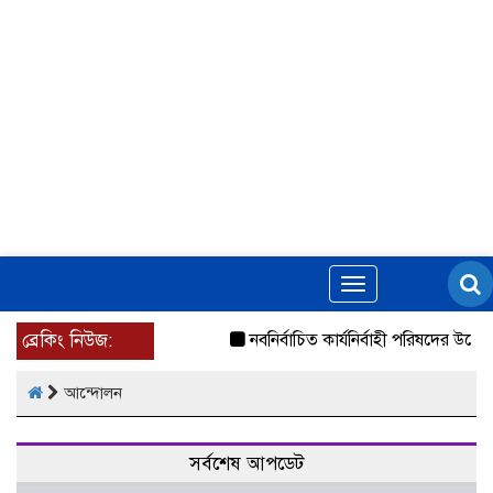
Toggle
navigation
ব্রেকিং নিউজ:
নবনির্বাচিত কার্যনির্বাহী পরিষদের উদ্যো
আন্দোলন
সর্বশেষ আপডেট