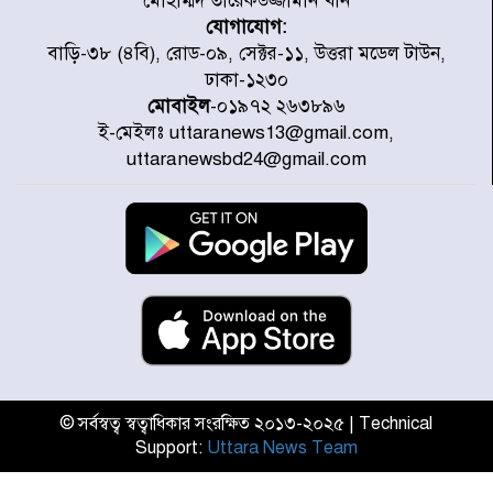
মোহাম্মদ তারেকউজ্জামান খান
যোগাযোগ:
গণঅভ্যুত্থানের তথ্য বিশ্বমিডিয়ায় পৌঁছে
বাড়ি-৩৮ (৪বি), রোড-০৯, সেক্টর-১১, উত্তরা মডেল টাউন,
দিতেন আদীব, গুমের চেষ্টা ৩ বার
ঢাকা-১২৩০
মোবাইল
-০১৯৭২ ২৬৩৮৯৬
ই-মেইলঃ uttaranews13@gmail.com,
বাঁশখালীকে বন্যা মুক্ত করার সকল
uttaranewsbd24@gmail.com
পদক্ষেপ নেয়া হবে- আসাদুল হাবিব দুলু
এমপি
বিদ্যুৎ-জ্বালানি খাতে অস্থিরতা তৈরির
চেষ্টা করছে একটি চক্র : প্রধানমন্ত্রী
টাইফুন ‘ডলফিনের’ আঘাতে জাপানে
৫ আহত, চীনে বন্দর বন্ধ
© সর্বস্বত্ব স্বত্বাধিকার সংরক্ষিত ২০১৩-২০২৫ | Technical
Support:
Uttara News Team
চিকিৎসা খাতে জিডিপির ৫ শতাংশ
বরাদ্দের ঘোষণা স্থানীয় সরকার মন্ত্রীর