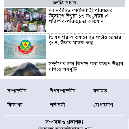
জনপ্রিয় সংবাদ
নবনির্বাচিত কার্যনির্বাহী পরিষদের
উদ্যোগে উত্তরা ১৩ নং সেক্টর-এ
পরিষ্কার-পরিচ্ছন্নতা অভিযান
ডিএমপির অভিযানে ২৪ ঘণ্টায় গ্রেপ্তার
৫০৪, উদ্ধার মাদক-অস্ত্র
সন্দ্বীপের চরে বিপদে পড়া কচ্ছপ উদ্ধার
সাগরে অবমুক্ত
মাতারবাড়ী পৌঁছে নির্ধারিত কর্মসূচিতে
সম্পাদকীয়
উপসম্পাদকীয়
মতামত
যোগ দিয়েছেন প্রধানমন্ত্রী
বিজ্ঞাপন
শর্তাবলী
যোগাযোগ
জাতীয় সাংবাদিক সংস্থার পিরোজপুর
জেলা কমিটি অনুমোদন
সম্পাদক ও প্রকাশকঃ