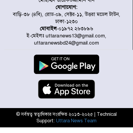
মোহাম্মদ তারেকউজ্জামান খান
যোগাযোগ:
চিকিৎসা খাতে জিডিপির ৫ শতাংশ
বাড়ি-৩৮ (৪বি), রোড-০৯, সেক্টর-১১, উত্তরা মডেল টাউন,
বরাদ্দের ঘোষণা স্থানীয় সরকার মন্ত্রীর
ঢাকা-১২৩০
মোবাইল
-০১৯৭২ ২৬৩৮৯৬
ই-মেইলঃ uttaranews13@gmail.com,
জুলাই জাদুঘর ঘুরে দেখলেন এনসিপি
uttaranewsbd24@gmail.com
নেতারা
যুক্তরাষ্ট্রে দাবানল নেভাতে গিয়ে
হেলিকপ্টার বিধ্বস্ত, নিহত ১
মজুদদারের সর্বোচ্চ শাস্তি মৃত্যুদণ্ড, তাই
ভেবে মজুদ করবেন : আইনমন্ত্রী
© সর্বস্বত্ব স্বত্বাধিকার সংরক্ষিত ২০১৩-২০২৫ | Technical
Support:
Uttara News Team
আন্তর্জাতিক আদিবাসী দিবস: রাষ্ট্রের
দায়িত্ব ও দায়বদ্ধতা II – মং এ খেন