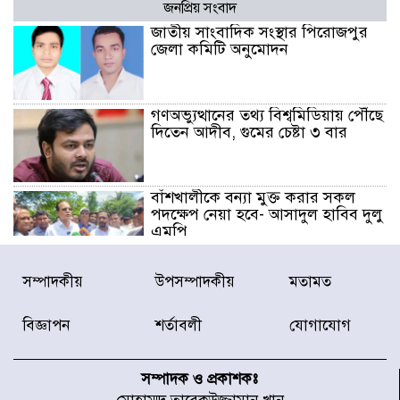
জনপ্রিয় সংবাদ
জাতীয় সাংবাদিক সংস্থার পিরোজপুর
জেলা কমিটি অনুমোদন
গণঅভ্যুত্থানের তথ্য বিশ্বমিডিয়ায় পৌঁছে
দিতেন আদীব, গুমের চেষ্টা ৩ বার
বাঁশখালীকে বন্যা মুক্ত করার সকল
পদক্ষেপ নেয়া হবে- আসাদুল হাবিব দুলু
এমপি
বিদ্যুৎ-জ্বালানি খাতে অস্থিরতা তৈরির
সম্পাদকীয়
উপসম্পাদকীয়
মতামত
চেষ্টা করছে একটি চক্র : প্রধানমন্ত্রী
বিজ্ঞাপন
শর্তাবলী
যোগাযোগ
টাইফুন ‘ডলফিনের’ আঘাতে জাপানে
৫ আহত, চীনে বন্দর বন্ধ
সম্পাদক ও প্রকাশকঃ