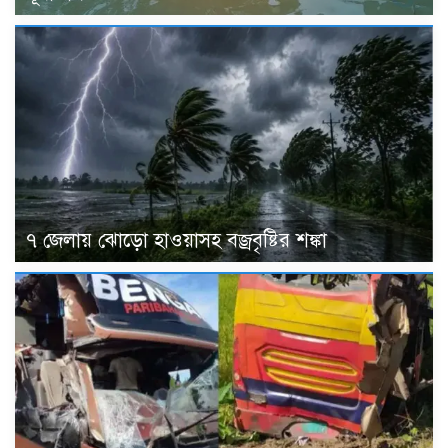
৭ জেলায় ঝোড়ো হাওয়াসহ বজ্রবৃষ্টির শঙ্কা