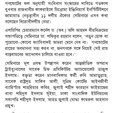
গণভোটের ফল অনুযায়ী সংবিধান সংস্কারের দাবিতে গতকাল
বুধবার রাজধানীর কাকরাইলে ডিপ্লোমা ইঞ্জিনিয়ার্স ইনস্টিটিউশনে
জামায়াত নেতৃত্বাধীন ১১ দলীয় ঐক্যের সেমিনারে এসব কথা
বলেছেন বিরোধীদলীয় নেতা।
এলডিপির চেয়ারম্যান কর্নেল ড. (অব.) অলি আহমদ বীরবিক্রমের
সভাপতিত্বে সেমিনারে ডা. শফিকুর রহমান বলেন, ‘নতুন হোক বা
পুরোনো–কোনো ফ্যাসিবাদই আমরা মেনে নেব না। গণভোটের
রায়ের অবমাননা সহ্য করব না, জনগণকে সঙ্গে নিয়েই সেই রায়
বাস্তবায়নের আন্দোলন চালিয়ে যাওয়া হবে।’
সেমিনারে মূল প্রবন্ধ উপস্থাপন করেন আন্তর্জাতিক অপরাধ
ট্রাইব্যুনালের সাবেক চিফ প্রসিকিউটর অ্যাডভোকেট তাজুল
ইসলাম। বক্তৃতা করেন মানবাধিকার কর্মী রুবি আমাতুল্লাহ,
সাবেক রাষ্ট্রদূত সাকিব আলী, সুপ্রিম কোর্টের আইনজীবী
ব্যারিস্টার শাহরিয়ার কবির, জুলাই শহীদ ফারহান ফাইয়াজের
বাবা শহিদুল ইসলাম ভূঁইয়া, ঢাকা সাংবাদিক ইউনিয়নের
সভাপতি শহীদুল ইসলাম, আহত জুলাই যোদ্ধা কামরুল আহসান
প্রমুখ।