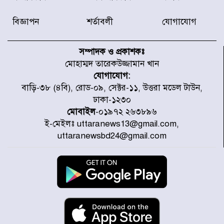
জেলায় বন্যার পূর্বাভাস
বিজ্ঞাপন
শর্তাবলী
যোগাযোগ
৫৩ নং ওয়ার্ডের সড়কে নেমপ্লেট
স্থাপনের উদ্যোগ চান মিয়া ব্যাপারীর
সম্পাদক ও প্রকাশকঃ
মোহাম্মদ তারেকউজ্জামান খান
যোগাযোগ:
৭ জেলায় ঝোড়ো হাওয়াসহ বজ্রবৃষ্টির
বাড়ি-৩৮ (৪বি), রোড-০৯, সেক্টর-১১, উত্তরা মডেল টাউন,
শঙ্কা
ঢাকা-১২৩০
মোবাইল
-০১৯৭২ ২৬৩৮৯৬
ই-মেইলঃ uttaranews13@gmail.com,
বগুড়া ও সিলেটে সড়ক দুর্ঘটনায় নিহত
uttaranewsbd24@gmail.com
১৫
জুলাইয়ে দেশজুড়ে ৪৫৮টি সড়ক
দুর্ঘটনায় ৪১৬ জন নিহত হয়েছেন
হারিয়ে যাওয়া শিশুকে পরিবারের কাছে