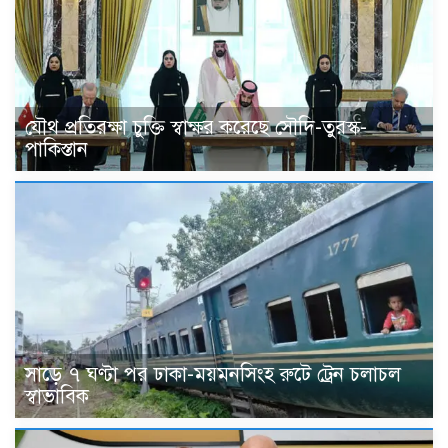
যৌথ প্রতিরক্ষা চুক্তি স্বাক্ষর করেছে সৌদি-তুরস্ক-
পাকিস্তান
সাড়ে ৭ ঘণ্টা পর ঢাকা-ময়মনসিংহ রুটে ট্রেন চলাচল
স্বাভাবিক