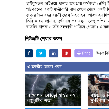
হাটিকুমরুল হাইওয়ে থানার ভারপ্রাপ্ত কর্মকর্তা (
পরিবহনের একটি যাত্রীবাহী বাস পেছন থেকে একটি মিশ
ও তাঁর তিন বছর বয়সী ছেলে নিহত হন। আহত হন মিশু
তিনি আরও জানান, দুর্ঘটনার পর যমুনা সেতু পশ্চ
বাসটির চালক ও তাঁর সহকারী পালিয়ে গেছেন। এ ঘটনা
নিউজটি শেয়ার করুন..
Print
উত্তরা ন
এ জাতীয় আরো খবর..
৭ জেলায় ঝোড়ো হাওয়াসহ
বগুড়া ও 
বজ্রবৃষ্টির শঙ্কা
দুর্ঘটনায়