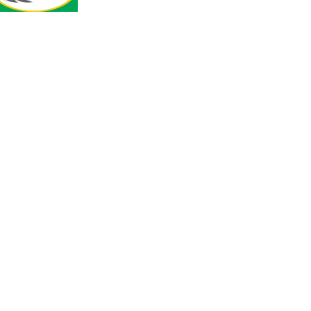
হারিয়ে যাওয়া শিশুকে পরিবারের
কাছে ফিরিয়ে প্রশংসায় ভাসছেন
খিলক্ষেত থানার ওসি
আজ থেকে উন্মুক্ত ‘জুলাই
গণঅভ্যুত্থান স্মৃতি জাদুঘর
রাজধানীর উত্তরা আঞ্চলিক
পাসপোর্ট অফিসের সামনে দালাল
চক্রের ১৩ জন সদস্যকে বিভিন্ন
মেয়াদে সাজা প্রদান করেছে
‌্যাব-১
হরমুজ প্রণালি নিয়ে ওমানের সঙ্গে
চুক্তি চূড়ান্ত পর্যায়ে : ইরান
প্রত্যেক অপরাধীর বিচার এ
দেশেই হবে, সে যত শক্তিশালীই
হোক না কেন, চট্টগ্রামে জুলাই
গণঅভ্যুত্থান দিবসে প্রতিমন্ত্রী মীর