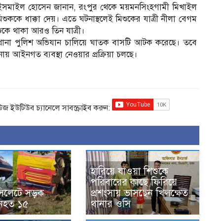
ওসি) ইসমাইল হোসেন জানান, রংপুর থেকে ময়মনসিংহগামী মিখাইল
ুককে ধাক্কা দেয়। এতে ঘটনাস্থলেই মিশুকের যাত্রী নীলা বেগম
কে থাকা আরও তিন যাত্রী।
িম থানা পুলিশ অভিযান চালিয়ে ঘাতক বাসটি আটক করেছে। তবে
য় আইনগত ব্যবস্থা নেওয়ার প্রক্রিয়া চলছে।
িউজ ইউটিউব চ্যানেলে সাবস্ক্রাইব করুন:
হারিয়ে যাওয়া শিশুকে
পরিবারের কাছে ফিরিয়ে
সিলেটে সড়ক
প্রশংসায় ভাসছেন খিলক্ষেত
 নিহত ১৫
থানার ওসি