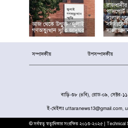
রাজধানীর 
পাসপোর্ট
দালাল চক
আজ থেকে উন্মুক্ত ‘জুলাই
সদস্যকে ব
গণঅভ্যুত্থান স্মৃতি জাদুঘর
সাজা প্রদা
সম্পাদকীয়
উপসম্পাদকীয়
বাড়ি-৩৮ (৪বি), রোড-০৯, সেক্টর-১
ই-মেইলঃ uttaranews13@gmail.com, 
© সর্বস্বত্ব স্বত্বাধিকার সংরক্ষিত ২০১৩-২০২৫ | Technica