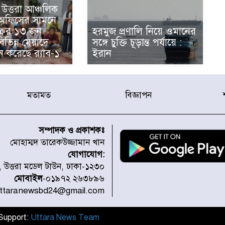
উত্তরা আঞ্চলিক
 অফিসের সামনে
্রের ১৩ জন
হরমুজ প্রণালি নিয়ে ওমানের
িভিন্ন মেয়াদে
সঙ্গে চুক্তি চূড়ান্ত পর্যায়ে :
ন করেছে র‌্যাব-১
ইরান
মতামত
বিজ্ঞাপন
সম্পাদক ও প্রকাশকঃ
মোহাম্মদ তারেকউজ্জামান খান
যোগাযোগ:
১, উত্তরা মডেল টাউন, ঢাকা-১২৩০
মোবাইল
-০১৯৭২ ২৬৩৮৯৬
uttaranewsbd24@gmail.com
l Support:
Uttara News Team