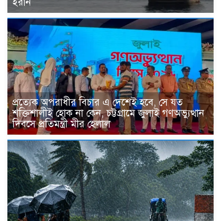
ইরান
প্রত্যেক অপরাধীর বিচার এ দেশেই হবে, সে যত
শক্তিশালীই হোক না কেন, চট্টগ্রামে জুলাই গণঅভ্যুত্থান
দিবসে প্রতিমন্ত্রী মীর হেলাল