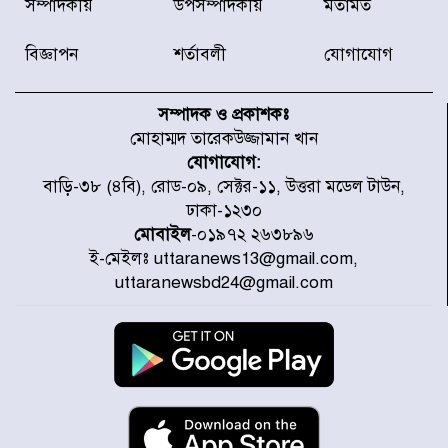
সম্পাদকীয়
উপসম্পাদকীয়
মতামত
অফিসের সামনে দালাল চক্রের ১৩ জন
সদস্যকে বিভিন্ন মেয়াদে সাজা প্রদান
করেছে র‌্যাব-১
বিজ্ঞাপন
শর্তাবলী
যোগাযোগ
হরমুজ প্রণালি নিয়ে ওমানের সঙ্গে চুক্তি
চূড়ান্ত পর্যায়ে : ইরান
সম্পাদক ও প্রকাশকঃ
মোহাম্মদ তারেকউজ্জামান খান
যোগাযোগ:
প্রত্যেক অপরাধীর বিচার এ দেশেই
বাড়ি-৩৮ (৪বি), রোড-০৯, সেক্টর-১১, উত্তরা মডেল টাউন,
হবে, সে যত শক্তিশালীই হোক না কেন,
ঢাকা-১২৩০
চট্টগ্রামে জুলাই গণঅভ্যুত্থান দিবসে
প্রতিমন্ত্রী মীর হেলাল
মোবাইল
-০১৯৭২ ২৬৩৮৯৬
ই-মেইলঃ uttaranews13@gmail.com,
আগামী ৫ দিন বৃষ্টির আভাস
uttaranewsbd24@gmail.com
হাসিনার বক্তব্য প্রচারে ভারতের সমর্থন
নেই