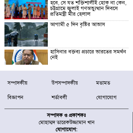
হবে, সে যত শক্তিশালীই হোক না কেন,
চট্টগ্রামে জুলাই গণঅভ্যুত্থান দিবসে
প্রতিমন্ত্রী মীর হেলাল
আগামী ৫ দিন বৃষ্টির আভাস
হাসিনার বক্তব্য প্রচারে ভারতের সমর্থন
নেই
জুলাই গণঅভ্যুত্থানে আহত যোদ্ধা
সম্পাদকীয়
উপসম্পাদকীয়
মতামত
মিতুর খোঁজ নিলেন প্রধানমন্ত্রী
বিজ্ঞাপন
শর্তাবলী
যোগাযোগ
উত্তরায় জুলাই গণঅভ্যুত্থানের ৯২
শহীদের তালিকা প্রকাশ করল JRA
সম্পাদক ও প্রকাশকঃ
মোহাম্মদ তারেকউজ্জামান খান
যোগাযোগ: