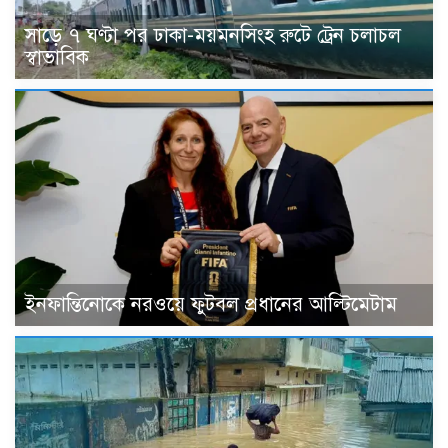
সাড়ে ৭ ঘণ্টা পর ঢাকা-ময়মনসিংহ রুটে ট্রেন চলাচল
স্বাভাবিক
ইনফান্তিনোকে নরওয়ে ফুটবল প্রধানের আল্টিমেটাম