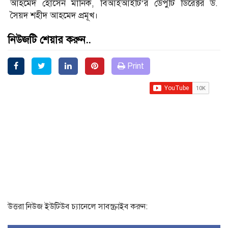
আহমেদ হোসেন মানিক, বিআইআইটি’র ডেপুটি ডিরেক্টর ড.
সৈয়দ শহীদ আহমেদ প্রমূখ।
নিউজটি শেয়ার করুন..
Print
উত্তরা নিউজ ইউটিউব চ্যানেলে সাবস্ক্রাইব করুন: