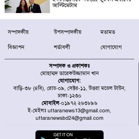
আল্টিমেটাম
দেশে ভারি বৃষ্টির সতর্কবার্তা, ১০
সম্পাদকীয়
উপসম্পাদকীয়
মতামত
জেলায় বন্যার পূর্বাভাস
বিজ্ঞাপন
শর্তাবলী
যোগাযোগ
৫৩ নং ওয়ার্ডের সড়কে নেমপ্লেট
স্থাপনের উদ্যোগ চান মিয়া ব্যাপারীর
সম্পাদক ও প্রকাশকঃ
মোহাম্মদ তারেকউজ্জামান খান
যোগাযোগ:
৭ জেলায় ঝোড়ো হাওয়াসহ বজ্রবৃষ্টির
বাড়ি-৩৮ (৪বি), রোড-০৯, সেক্টর-১১, উত্তরা মডেল টাউন,
শঙ্কা
ঢাকা-১২৩০
মোবাইল
-০১৯৭২ ২৬৩৮৯৬
ই-মেইলঃ uttaranews13@gmail.com,
বগুড়া ও সিলেটে সড়ক দুর্ঘটনায় নিহত
uttaranewsbd24@gmail.com
১৫