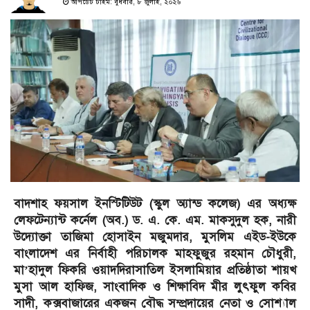
আপডেট টাইম: বুধবার, ৮ জুলাই, ২০২৬
বাদশাহ ফয়সাল ইনস্টিটিউট (স্কুল অ্যান্ড কলেজ) এর অধ্যক্ষ
লেফটেন্যান্ট কর্নেল (অব.) ড. এ. কে. এম. মাকসুদুল হক, নারী
উদ্যোক্তা তাজিমা হোসাইন মজুমদার, মুসলিম এইড-ইউকে
বাংলাদেশ এর নির্বাহী পরিচালক মাহফুজুর রহমান চৌধুরী,
মা’হাদুল ফিকরি ওয়াদদিরাসাতিল ইসলামিয়ার প্রতিষ্ঠাতা শায়খ
মুসা আল হাফিজ, সাংবাদিক ও শিক্ষাবিদ মীর লুৎফুল কবির
সাদী, কক্সবাজারের একজন বৌদ্ধ সম্প্রদায়ের নেতা ও সোশ্যাল