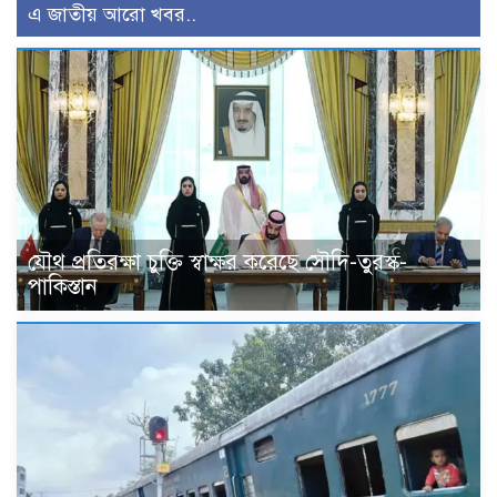
এ জাতীয় আরো খবর..
যৌথ প্রতিরক্ষা চুক্তি স্বাক্ষর করেছে সৌদি-তুরস্ক-
পাকিস্তান