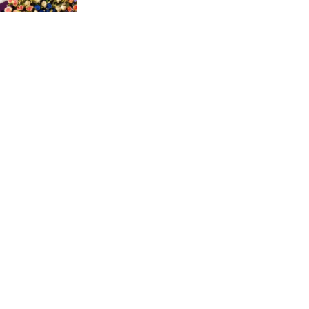
টাইফুন ‘ডলফিনের’ আঘাতে
জাপানে ৫ আহত, চীনে বন্দর বন্ধ
চিকিৎসা খাতে জিডিপির ৫
শতাংশ বরাদ্দের ঘোষণা স্থানীয়
সরকার মন্ত্রীর
জুলাই জাদুঘর ঘুরে দেখলেন
এনসিপি নেতারা
যুক্তরাষ্ট্রে দাবানল নেভাতে গিয়ে
হেলিকপ্টার বিধ্বস্ত, নিহত ১
মজুদদারের সর্বোচ্চ শাস্তি মৃত্যুদণ্ড,
তাই ভেবে মজুদ করবেন :
আইনমন্ত্রী
আন্তর্জাতিক আদিবাসী দিবস: