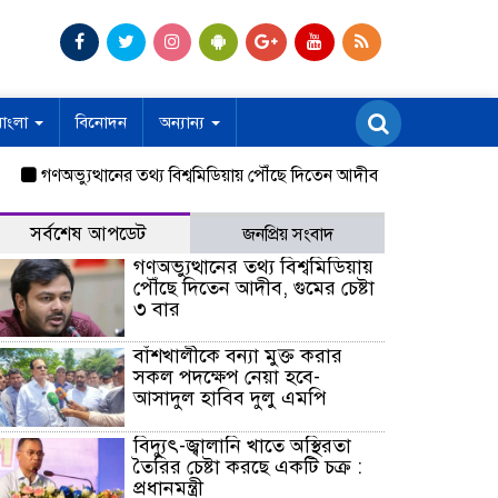
বাংলা
বিনোদন
অন্যান্য
গণঅভ্যুত্থানের তথ্য বিশ্বমিডিয়ায় পৌঁছে দিতেন আদীব, গুমের চেষ্টা ৩ বার
ব
সর্বশেষ আপডেট
জনপ্রিয় সংবাদ
গণঅভ্যুত্থানের তথ্য বিশ্বমিডিয়ায়
পৌঁছে দিতেন আদীব, গুমের চেষ্টা
৩ বার
বাঁশখালীকে বন্যা মুক্ত করার
সকল পদক্ষেপ নেয়া হবে-
আসাদুল হাবিব দুলু এমপি
বিদ্যুৎ-জ্বালানি খাতে অস্থিরতা
তৈরির চেষ্টা করছে একটি চক্র :
প্রধানমন্ত্রী