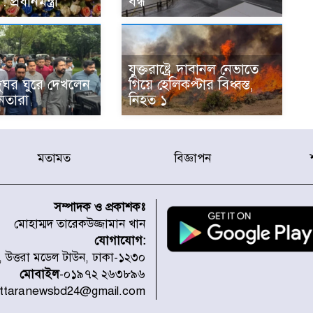
 প্রধানমন্ত্রী
বন্ধ
যুক্তরাষ্ট্রে দাবানল নেভাতে
দুঘর ঘুরে দেখলেন
গিয়ে হেলিকপ্টার বিধ্বস্ত,
েতারা
নিহত ১
মতামত
বিজ্ঞাপন
সম্পাদক ও প্রকাশকঃ
মোহাম্মদ তারেকউজ্জামান খান
যোগাযোগ:
১, উত্তরা মডেল টাউন, ঢাকা-১২৩০
মোবাইল
-০১৯৭২ ২৬৩৮৯৬
uttaranewsbd24@gmail.com