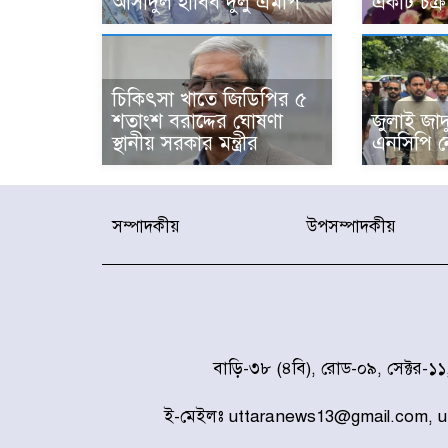
আসাদুল হাবিব দুলু এমপি
একটি চক্র :
চিকিৎসা খাতে জিডিপির ৫
শতাংশ বরাদ্দের ঘোষণা
জুলাই জা
স্থানীয় সরকার মন্ত্রীর
এনসিপি ন
সম্পাদকীয়
উপসম্পাদকীয়
বাড়ি-৩৮ (৪বি), রোড-০৯, সেক্টর-১
ই-মেইলঃ uttaranews13@gmail.com, 