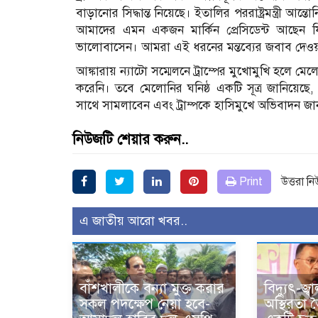
বাড়ানোর সিদ্ধান্ত নিয়েছে। ইতালির পররাষ্ট্রমন্ত্রী আন
আমাদের এমন একজন মার্কিন প্রেসিডেন্ট আছেন য
ভালোবাসেন। আমরা এই ধরনের মন্তব্যের জবাব দেওয়া বন
আঙ্কারায় ন্যাটো সম্মেলনে ট্রাম্পের মুখোমুখি হলে মে
করেনি। তবে মেলোনির ঘনিষ্ঠ একটি সূত্র জানিয়েছে, তি
সাথে সামলাবেন এবং ট্রাম্পকে হাসিমুখে অভিবাদন জ
নিউজটি শেয়ার করুন..
Print
উত্তরা ন
এ জাতীয় আরো খবর..
বাঁশখালীকে বন্যা মুক্ত করার
বিদ্যুৎ-জ্
সকল পদক্ষেপ নেয়া হবে-
অস্থিরতা 