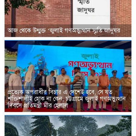
আজ থেকে উন্মুক্ত ‘জুলাই গণঅভ্যুত্থান স্মৃতি জাদুঘর
প্রত্যেক অপরাধীর বিচার এ দেশেই হবে, সে যত
শক্তিশালীই হোক না কেন, চট্টগ্রামে জুলাই গণঅভ্যুত্থান
দিবসে প্রতিমন্ত্রী মীর হেলাল