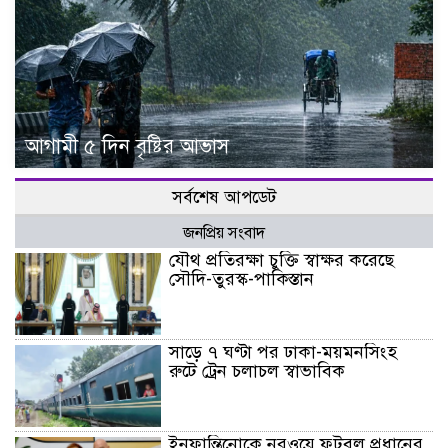
আগামী ৫ দিন বৃষ্টির আভাস
সর্বশেষ আপডেট
জনপ্রিয় সংবাদ
যৌথ প্রতিরক্ষা চুক্তি স্বাক্ষর করেছে
সৌদি-তুরস্ক-পাকিস্তান
সাড়ে ৭ ঘণ্টা পর ঢাকা-ময়মনসিংহ
রুটে ট্রেন চলাচল স্বাভাবিক
ইনফান্তিনোকে নরওয়ে ফুটবল প্রধানের