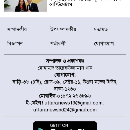
আল্টিমেটাম
দেশে ভারি বৃষ্টির সতর্কবার্তা, ১০
সম্পাদকীয়
উপসম্পাদকীয়
মতামত
জেলায় বন্যার পূর্বাভাস
বিজ্ঞাপন
শর্তাবলী
যোগাযোগ
৫৩ নং ওয়ার্ডের সড়কে নেমপ্লেট
স্থাপনের উদ্যোগ চান মিয়া ব্যাপারীর
সম্পাদক ও প্রকাশকঃ
মোহাম্মদ তারেকউজ্জামান খান
যোগাযোগ:
৭ জেলায় ঝোড়ো হাওয়াসহ বজ্রবৃষ্টির
বাড়ি-৩৮ (৪বি), রোড-০৯, সেক্টর-১১, উত্তরা মডেল টাউন,
শঙ্কা
ঢাকা-১২৩০
মোবাইল
-০১৯৭২ ২৬৩৮৯৬
ই-মেইলঃ uttaranews13@gmail.com,
বগুড়া ও সিলেটে সড়ক দুর্ঘটনায় নিহত
uttaranewsbd24@gmail.com
১৫