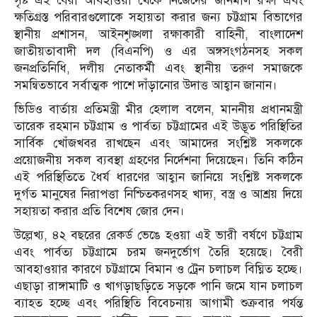
সৃষ্ট এই বৈরী আবহাওয়া থেকে নিজেদের জানমাল রক্ষা এবং
ক্ষতিগ্রস্ত পরিবারগুলোকে সহায়তা করার জন্য চট্টগ্রাম বিভাগের
স্থানীয় প্রশাসন, আইনশৃঙ্খলা রক্ষাকারী বাহিনী, বাংলাদেশ
জাতীয়তাবাদী দল (বিএনপি) ও এর অঙ্গসংগঠনসহ সকল
জনপ্রতিনিধি, দলীয় নেতাকর্মী এবং স্থানীয় তরুণ সমাজকে
সমন্বিতভাবে সর্বাত্মক পাশে দাঁড়ানোর উদাত্ত আহ্বান জানান।
ভিডিও বার্তায় প্রতিমন্ত্রী মীর হেলাল বলেন, মাননীয় প্রধানমন্ত্রী
তারেক রহমান চট্টগ্রাম ও পার্বত্য চট্টগ্রামের এই উদ্ভূত পরিস্থিতির
সার্বিক খোঁজখবর রাখছেন এবং আমাদের সংশ্লিষ্ট সকলকে
প্রয়োজনীয় সকল ব্যবস্থা গ্রহণের নির্দেশনা দিয়েছেন। তিনি কঠিন
এই পরিস্থিতিতে ধৈর্য ধারণের আহ্বান জানিয়ে সংশ্লিষ্ট সকলকে
দুর্গত মানুষের নিরাপত্তা নিশ্চিতকরণসহ খাদ্য, বস্ত্র ও আশ্রয় দিয়ে
সহায়তা করার প্রতি বিশেষ জোর দেন।
উল্লেখ্য, ৪২ বছরের রেকর্ড ভেঙে হওয়া এই ভারী বর্ষণে চট্টগ্রাম
এবং পার্বত্য চট্টগ্রামে চরম জনদুর্ভোগ তৈরি হয়েছে। বৈরী
আবহাওয়ার কারণে চট্টগ্রামে বিমান ও ট্রেন চলাচল বিঘ্নিত হচ্ছে।
এছাড়া রাঙ্গামাটি ও খাগড়াছড়িতে সড়কে পানি জমে যান চলাচল
ব্যাহত হচ্ছে এবং পরিস্থিতি বিবেচনায় আগামী শুক্রবার পর্যন্ত