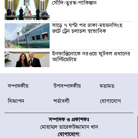
সৌদি-তুরস্ক-পাকিস্তান
সাড়ে ৭ ঘণ্টা পর ঢাকা-ময়মনসিংহ
রুটে ট্রেন চলাচল স্বাভাবিক
ইনফান্তিনোকে নরওয়ে ফুটবল প্রধানের
আল্টিমেটাম
দেশে ভারি বৃষ্টির সতর্কবার্তা, ১০
সম্পাদকীয়
উপসম্পাদকীয়
মতামত
জেলায় বন্যার পূর্বাভাস
বিজ্ঞাপন
শর্তাবলী
যোগাযোগ
৫৩ নং ওয়ার্ডের সড়কে নেমপ্লেট
স্থাপনের উদ্যোগ চান মিয়া ব্যাপারীর
সম্পাদক ও প্রকাশকঃ
মোহাম্মদ তারেকউজ্জামান খান
যোগাযোগ: