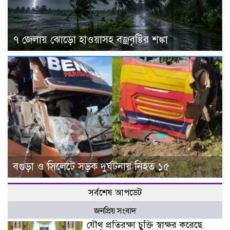
৭ জেলায় ঝোড়ো হাওয়াসহ বজ্রবৃষ্টির শঙ্কা
বগুড়া ও সিলেটে সড়ক দুর্ঘটনায় নিহত ১৫
সর্বশেষ আপডেট
জনপ্রিয় সংবাদ
যৌথ প্রতিরক্ষা চুক্তি স্বাক্ষর করেছে