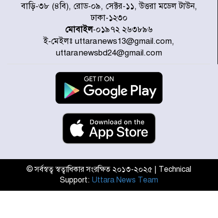
৭ জেলায় ঝোড়ো হাওয়াসহ বজ্রবৃষ্টির
বাড়ি-৩৮ (৪বি), রোড-০৯, সেক্টর-১১, উত্তরা মডেল টাউন,
শঙ্কা
ঢাকা-১২৩০
মোবাইল
-০১৯৭২ ২৬৩৮৯৬
ই-মেইলঃ uttaranews13@gmail.com,
বগুড়া ও সিলেটে সড়ক দুর্ঘটনায় নিহত
uttaranewsbd24@gmail.com
১৫
জুলাইয়ে দেশজুড়ে ৪৫৮টি সড়ক
দুর্ঘটনায় ৪১৬ জন নিহত হয়েছেন
হারিয়ে যাওয়া শিশুকে পরিবারের কাছে
ফিরিয়ে প্রশংসায় ভাসছেন খিলক্ষেত
থানার ওসি
© সর্বস্বত্ব স্বত্বাধিকার সংরক্ষিত ২০১৩-২০২৫ | Technical
Support:
Uttara News Team
আজ থেকে উন্মুক্ত ‘জুলাই গণঅভ্যুত্থান
স্মৃতি জাদুঘর