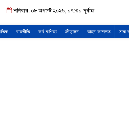
শনিবার, ০৮ অগাস্ট ২০২৬, ০৭:৩০ পূর্বাহ্ন
জাতিক
রাজনীতি
অর্থ-বাণিজ্য
ক্রীড়াঙ্গন
আইন-আদালত
সারা 