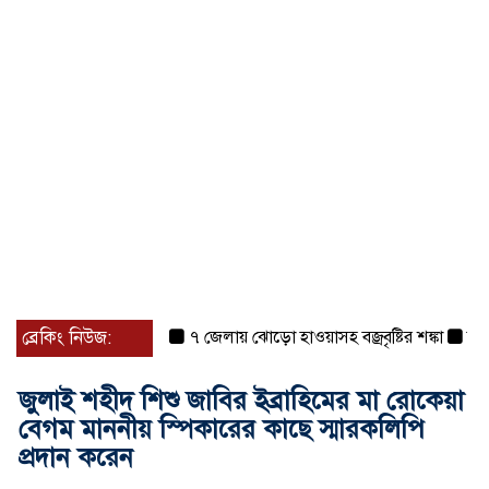
ব্রেকিং নিউজ:
৭ জেলায় ঝোড়ো হাওয়াসহ বজ্রবৃষ্টির শঙ্কা
বগুড়া 
জুলাই শহীদ শিশু জাবির ইব্রাহিমের মা রোকেয়া
বেগম মাননীয় স্পিকারের কাছে স্মারকলিপি
প্রদান করেন