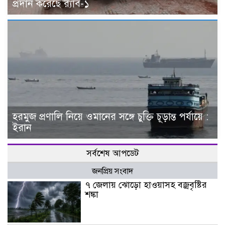
প্রদান করেছে র‌্যাব-১
হরমুজ প্রণালি নিয়ে ওমানের সঙ্গে চুক্তি চূড়ান্ত পর্যায়ে :
ইরান
সর্বশেষ আপডেট
জনপ্রিয় সংবাদ
৭ জেলায় ঝোড়ো হাওয়াসহ বজ্রবৃষ্টির
শঙ্কা