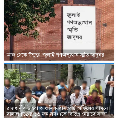
আজ থেকে উন্মুক্ত ‘জুলাই গণঅভ্যুত্থান স্মৃতি জাদুঘর
রাজধানীর উত্তরা আঞ্চলিক পাসপোর্ট অফিসের সামনে
দালাল চক্রের ১৩ জন সদস্যকে বিভিন্ন মেয়াদে সাজা