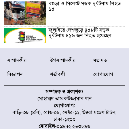
বগুড়া ও সিলেটে সড়ক দুর্ঘটনায় নিহত
১৫
জুলাইয়ে দেশজুড়ে ৪৫৮টি সড়ক
দুর্ঘটনায় ৪১৬ জন নিহত হয়েছেন
হারিয়ে যাওয়া শিশুকে পরিবারের কাছে
সম্পাদকীয়
উপসম্পাদকীয়
মতামত
ফিরিয়ে প্রশংসায় ভাসছেন খিলক্ষেত
থানার ওসি
বিজ্ঞাপন
শর্তাবলী
যোগাযোগ
আজ থেকে উন্মুক্ত ‘জুলাই গণঅভ্যুত্থান
স্মৃতি জাদুঘর
সম্পাদক ও প্রকাশকঃ
মোহাম্মদ তারেকউজ্জামান খান
যোগাযোগ:
রাজধানীর উত্তরা আঞ্চলিক পাসপোর্ট
বাড়ি-৩৮ (৪বি), রোড-০৯, সেক্টর-১১, উত্তরা মডেল টাউন,
অফিসের সামনে দালাল চক্রের ১৩ জন
ঢাকা-১২৩০
সদস্যকে বিভিন্ন মেয়াদে সাজা প্রদান
করেছে র‌্যাব-১
মোবাইল
-০১৯৭২ ২৬৩৮৯৬