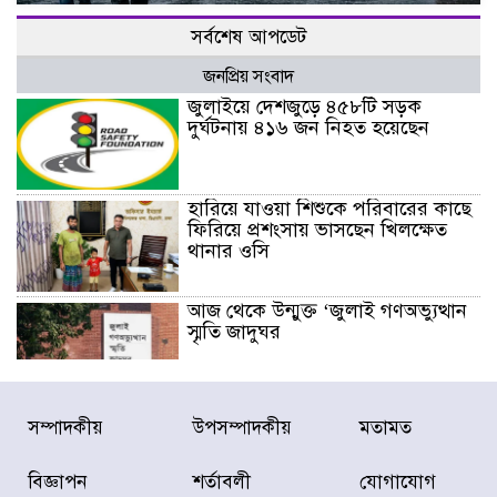
সর্বশেষ আপডেট
জনপ্রিয় সংবাদ
জুলাইয়ে দেশজুড়ে ৪৫৮টি সড়ক
দুর্ঘটনায় ৪১৬ জন নিহত হয়েছেন
হারিয়ে যাওয়া শিশুকে পরিবারের কাছে
ফিরিয়ে প্রশংসায় ভাসছেন খিলক্ষেত
থানার ওসি
আজ থেকে উন্মুক্ত ‘জুলাই গণঅভ্যুত্থান
স্মৃতি জাদুঘর
রাজধানীর উত্তরা আঞ্চলিক পাসপোর্ট
সম্পাদকীয়
উপসম্পাদকীয়
মতামত
অফিসের সামনে দালাল চক্রের ১৩ জন
সদস্যকে বিভিন্ন মেয়াদে সাজা প্রদান
করেছে র‌্যাব-১
বিজ্ঞাপন
শর্তাবলী
যোগাযোগ