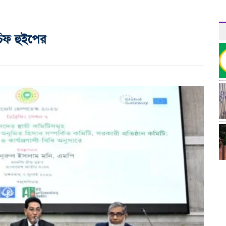
চিফ হুইপের
র