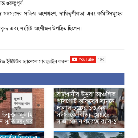
ত গুরুত্বপূর্ণ।
দস্যদের সক্রিয় অংশগ্রহণ, দায়িত্বশীলতা এবং কমিটিসমূহের
ৃন্দ এবং সংশ্লিষ্ট অংশীজন উপস্থিত ছিলেন।
িউজ ইউটিউব চ্যানেলে সাবস্ক্রাইব করুন:
রাজধানীর উত্তরা আঞ্চলিক
পাসপোর্ট অফিসের সামনে
দালাল চক্রের ১৩ জন
ন্মুক্ত ‘জুলাই
সদস্যকে বিভিন্ন মেয়াদে
ান স্মৃতি জাদুঘর
সাজা প্রদান করেছে র‌্যাব-১
অপরাধীর বিচার এ