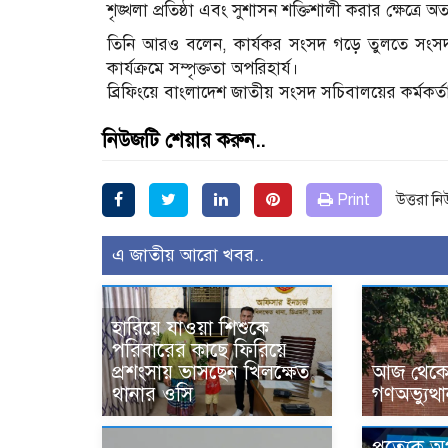
শৃঙ্খলা প্রতিষ্ঠা এবং সুশাসন শক্তিশালী করার ক্ষেত্রে অত্যন্
তিনি আরও বলেন, কার্যকর সংসদ গড়ে তুলতে সংসদ স
কার্যক্রমে সম্পৃক্ততা অপরিহার্য।
ব্রিফিংয়ে বাংলাদেশ জাতীয় সংসদ সচিবালয়ের কর্মকর্তাব
নিউজটি শেয়ার করুন..
Print
উত্তরা ন
এ জাতীয় আরো খবর..
হারিয়ে যাওয়া শিশুকে
পরিবারের কাছে ফিরিয়ে
প্রশংসায় ভাসছেন খিলক্ষেত
আজ থেকে উ
থানার ওসি
গণঅভ্যুত্থ
প্রত্যেক 