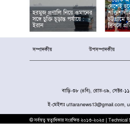
দেশেই হব
হরমুজ প্রণালি নিয়ে ওমানের
শক্তিশালী
সঙ্গে চুক্তি চূড়ান্ত পর্যায়ে :
চট্টগ্রামে 
ইরান
দিবসে প্রত
সম্পাদকীয়
উপসম্পাদকীয়
বাড়ি-৩৮ (৪বি), রোড-০৯, সেক্টর-১
ই-মেইলঃ uttaranews13@gmail.com, 
© সর্বস্বত্ব স্বত্বাধিকার সংরক্ষিত ২০১৩-২০২৫ | Technica