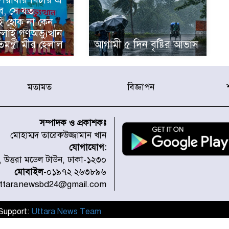
ে, সে যত
ই হোক না কেন,
জুলাই গণঅভ্যুত্থান
িমন্ত্রী মীর হেলাল
আগামী ৫ দিন বৃষ্টির আভাস
মতামত
বিজ্ঞাপন
সম্পাদক ও প্রকাশকঃ
মোহাম্মদ তারেকউজ্জামান খান
যোগাযোগ:
১, উত্তরা মডেল টাউন, ঢাকা-১২৩০
মোবাইল
-০১৯৭২ ২৬৩৮৯৬
uttaranewsbd24@gmail.com
l Support:
Uttara News Team