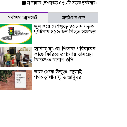
জুলাইয়ে দেশজুড়ে ৪৫৮টি সড়ক দুর্ঘটনায় ৪১৬ জন নিহত হয়েছে
সর্বশেষ আপডেট
জনপ্রিয় সংবাদ
জুলাইয়ে দেশজুড়ে ৪৫৮টি সড়ক
দুর্ঘটনায় ৪১৬ জন নিহত হয়েছেন
হারিয়ে যাওয়া শিশুকে পরিবারের
কাছে ফিরিয়ে প্রশংসায় ভাসছেন
খিলক্ষেত থানার ওসি
আজ থেকে উন্মুক্ত ‘জুলাই
গণঅভ্যুত্থান স্মৃতি জাদুঘর
রাজধানীর উত্তরা আঞ্চলিক
পাসপোর্ট অফিসের সামনে দালাল
চক্রের ১৩ জন সদস্যকে বিভিন্ন
মেয়াদে সাজা প্রদান করেছে
‌্যাব-১
হরমুজ প্রণালি নিয়ে ওমানের সঙ্গে