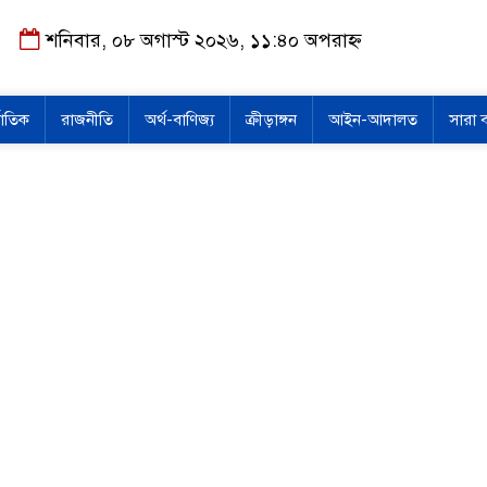
শনিবার, ০৮ অগাস্ট ২০২৬, ১১:৪০ অপরাহ্ন
জাতিক
রাজনীতি
অর্থ-বাণিজ্য
ক্রীড়াঙ্গন
আইন-আদালত
সারা 