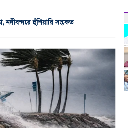
া, নদীবন্দরে হুঁশিয়ারি সংকেত