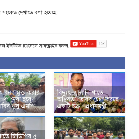
রী সংকেত দেখাতে বলা হয়েছে।
িউজ ইউটিউব চ্যানেলে সাবস্ক্রাইব করুন:
 বন্যা মুক্ত করার
বিদ্যুৎ-জ্বালানি খাতে
ষেপ নেয়া হবে-
অস্থিরতা তৈরির চেষ্টা করছে
াবিব দুলু এমপি
একটি চক্র : প্রধানমন্ত্রী
খাতে জিডিপির ৫