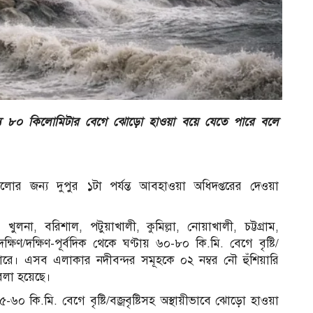
্যে ৮০ কিলোমিটার বেগে ঝোড়ো হাওয়া বয়ে যেতে পারে বলে
ুলোর জন্য দুপুর ১টা পর্যন্ত আবহাওয়া অধিদপ্তরের দেওয়া
খুলনা, বরিশাল, পটুয়াখালী, কুমিল্লা, নোয়াখালী, চট্টগ্রাম,
ণ/দক্ষিণ-পূর্বদিক থেকে ঘণ্টায় ৬০-৮০ কি.মি. বেগে বৃষ্টি/
পারে। এসব এলাকার নদীবন্দর সমূহকে ০২ নম্বর নৌ হুঁশিয়ারি
 বলা হয়েছে।
৪৫-৬০ কি.মি. বেগে বৃষ্টি/বজ্রবৃষ্টিসহ অস্থায়ীভাবে ঝোড়ো হাওয়া