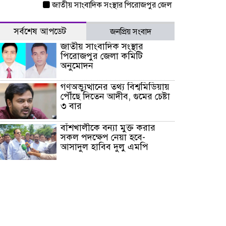
জাতীয় সাংবাদিক সংস্থার পিরোজপুর জেলা কমিটি অনুমোদন
গণ
সর্বশেষ আপডেট
জনপ্রিয় সংবাদ
জাতীয় সাংবাদিক সংস্থার
পিরোজপুর জেলা কমিটি
অনুমোদন
গণঅভ্যুত্থানের তথ্য বিশ্বমিডিয়ায়
পৌঁছে দিতেন আদীব, গুমের চেষ্টা
৩ বার
বাঁশখালীকে বন্যা মুক্ত করার
সকল পদক্ষেপ নেয়া হবে-
আসাদুল হাবিব দুলু এমপি
বিদ্যুৎ-জ্বালানি খাতে অস্থিরতা
তৈরির চেষ্টা করছে একটি চক্র :
প্রধানমন্ত্রী
টাইফুন ‘ডলফিনের’ আঘাতে
জাপানে ৫ আহত, চীনে বন্দর বন্ধ