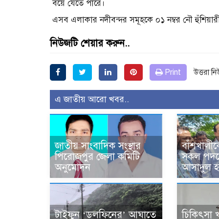
বয়ে যেতে পারে।
এসব এলাকার নদীবন্দর সমূহকে ০১ নম্বর নৌ হুঁশিয়া
নিউজটি শেয়ার করুন..
Print
উত্তরা ন
এ জাতীয় আরো খবর..
জাতীয় সাংবাদিক সংস্থার
বাঁশখালীকে
পিরোজপুর জেলা কমিটি
সকল পদক্
অনুমোদন
আসাদুল হ
টাইফুন ‘ডলফিনের’ আঘাতে
চিকিৎসা 