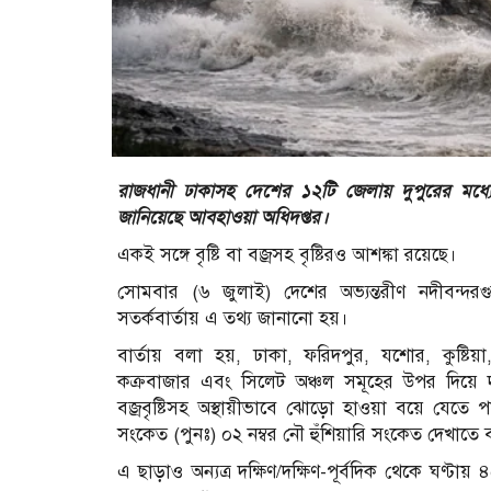
রাজধানী ঢাকাসহ দেশের ১২টি জেলায় দুপুরের মধ
জানিয়েছে আবহাওয়া অধিদপ্তর।
একই সঙ্গে বৃষ্টি বা বজ্রসহ বৃষ্টিরও আশঙ্কা রয়েছে।
সোমবার (৬ জুলাই) দেশের অভ্যন্তরীণ নদীবন্দরগ
সতর্কবার্তায় এ তথ্য জানানো হয়।
বার্তায় বলা হয়, ঢাকা, ফরিদপুর, যশোর, কুষ্টিয়া, 
কক্রবাজার এবং সিলেট অঞ্চল সমূহের উপর দিয়ে দক্ষি
বজ্রবৃষ্টিসহ অস্থায়ীভাবে ঝোড়ো হাওয়া বয়ে যেতে 
সংকেত (পুনঃ) ০২ নম্বর নৌ হুঁশিয়ারি সংকেত দেখাতে
এ ছাড়াও অন্যত্র দক্ষিণ/দক্ষিণ-পূর্বদিক থেকে ঘণ্টায় 