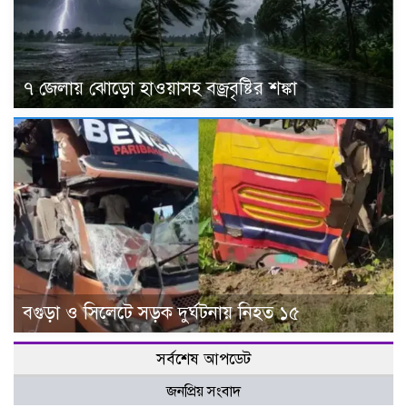
৭ জেলায় ঝোড়ো হাওয়াসহ বজ্রবৃষ্টির শঙ্কা
বগুড়া ও সিলেটে সড়ক দুর্ঘটনায় নিহত ১৫
সর্বশেষ আপডেট
জনপ্রিয় সংবাদ