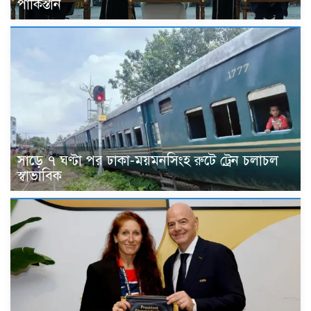
পাকিস্তান
সাড়ে ৭ ঘণ্টা পর ঢাকা-ময়মনসিংহ রুটে ট্রেন চলাচল
স্বাভাবিক