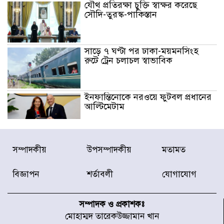
যৌথ প্রতিরক্ষা চুক্তি স্বাক্ষর করেছে
সৌদি-তুরস্ক-পাকিস্তান
সাড়ে ৭ ঘণ্টা পর ঢাকা-ময়মনসিংহ
রুটে ট্রেন চলাচল স্বাভাবিক
ইনফান্তিনোকে নরওয়ে ফুটবল প্রধানের
আল্টিমেটাম
দেশে ভারি বৃষ্টির সতর্কবার্তা, ১০
সম্পাদকীয়
উপসম্পাদকীয়
মতামত
জেলায় বন্যার পূর্বাভাস
বিজ্ঞাপন
শর্তাবলী
যোগাযোগ
৫৩ নং ওয়ার্ডের সড়কে নেমপ্লেট
স্থাপনের উদ্যোগ চান মিয়া ব্যাপারীর
সম্পাদক ও প্রকাশকঃ
মোহাম্মদ তারেকউজ্জামান খান