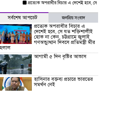
প্রত্যেক অপরাধীর বিচার এ দেশেই হবে, সে যত শক্তিশালীই হোক না কেন,
সর্বশেষ আপডেট
জনপ্রিয় সংবাদ
প্রত্যেক অপরাধীর বিচার এ
দেশেই হবে, সে যত শক্তিশালীই
হোক না কেন, চট্টগ্রামে জুলাই
গণঅভ্যুত্থান দিবসে প্রতিমন্ত্রী মীর
হেলাল
আগামী ৫ দিন বৃষ্টির আভাস
হাসিনার বক্তব্য প্রচারে ভারতের
সমর্থন নেই
জুলাই গণঅভ্যুত্থানে আহত যোদ্ধা
মিতুর খোঁজ নিলেন প্রধানমন্ত্রী
উত্তরায় জুলাই গণঅভ্যুত্থানের ৯২