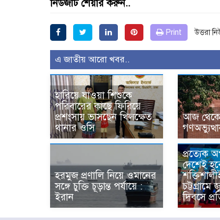
নিউজটি শেয়ার করুন..
Print
উত্তরা ন
এ জাতীয় আরো খবর..
হারিয়ে যাওয়া শিশুকে
পরিবারের কাছে ফিরিয়ে
প্রশংসায় ভাসছেন খিলক্ষেত
আজ থেকে উ
থানার ওসি
গণঅভ্যুত্থ
প্রত্যেক 
দেশেই হব
হরমুজ প্রণালি নিয়ে ওমানের
শক্তিশালী
সঙ্গে চুক্তি চূড়ান্ত পর্যায়ে :
চট্টগ্রামে 
ইরান
দিবসে প্রত