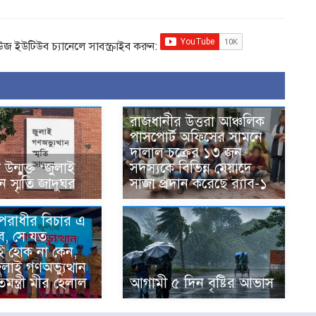
িউজ ইউটিউব চ্যানেলে সাবস্ক্রাইব করুন:
রাজধানীর উত্তরা আঞ্চলিক
পাসপোর্ট অফিসের সামনে
দালাল চক্রের ১৩ জন
ন্মুক্ত ‘জুলাই
সদস্যকে বিভিন্ন মেয়াদে
ান স্মৃতি জাদুঘর
সাজা প্রদান করেছে র‌্যাব-১
অপরাধীর বিচার এ
ে, সে যত
ই হোক না কেন,
জুলাই গণঅভ্যুত্থান
িমন্ত্রী মীর হেলাল
আগামী ৫ দিন বৃষ্টির আভাস