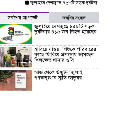
জুলাইয়ে দেশজুড়ে ৪৫৮টি সড়ক দুর্ঘটনায় ৪১৬ জন নিহত হয়েছ
সর্বশেষ আপডেট
জনপ্রিয় সংবাদ
জুলাইয়ে দেশজুড়ে ৪৫৮টি সড়ক
দুর্ঘটনায় ৪১৬ জন নিহত হয়েছেন
হারিয়ে যাওয়া শিশুকে পরিবারের
কাছে ফিরিয়ে প্রশংসায় ভাসছেন
খিলক্ষেত থানার ওসি
আজ থেকে উন্মুক্ত ‘জুলাই
গণঅভ্যুত্থান স্মৃতি জাদুঘর
রাজধানীর উত্তরা আঞ্চলিক
পাসপোর্ট অফিসের সামনে দালাল
চক্রের ১৩ জন সদস্যকে বিভিন্ন
মেয়াদে সাজা প্রদান করেছে
‌্যাব-১
হরমুজ প্রণালি নিয়ে ওমানের সঙ্গে