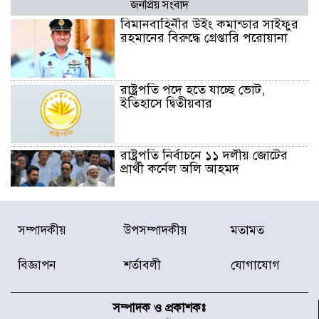
জনপ্রিয় সংবাদ
বিমানবাহিনীর উইং কমান্ডার সাইফুর
রহমানের বিরুদ্ধে গ্রেপ্তারি পরোয়ানা
রাষ্ট্রপতি পদে হতে যাচ্ছে ভোট,
ইতিহাসে দ্বিতীয়বার
রাষ্ট্রপতি নির্বাচনে ১১ দলীয় জোটের
প্রার্থী কর্নেল অলি আহমদ
ডিএনসিসির সঙ্গে সমন্বয়ে পরিচ্ছন্নতার
সম্পাদকীয়
উপসম্পাদকীয়
মতামত
নতুন উদ্যোগ নিকুঞ্জ-টানপাড়ায়
বিজ্ঞাপন
শর্তাবলী
যোগাযোগ
নবনির্বাচিত কার্যনির্বাহী পরিষদের
উদ্যোগে উত্তরা ১৩ নং সেক্টর-এ
সম্পাদক ও প্রকাশকঃ
পরিষ্কার-পরিচ্ছন্নতা অভিযান