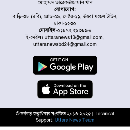
মোহাম্মদ তারেকউজ্জামান খান
যোগাযোগ:
ডিএমপির অভিযানে ২৪ ঘণ্টায় গ্রেপ্তার
বাড়ি-৩৮ (৪বি), রোড-০৯, সেক্টর-১১, উত্তরা মডেল টাউন,
৫০৪, উদ্ধার মাদক-অস্ত্র
ঢাকা-১২৩০
মোবাইল
-০১৯৭২ ২৬৩৮৯৬
ই-মেইলঃ uttaranews13@gmail.com,
সন্দ্বীপের চরে বিপদে পড়া কচ্ছপ উদ্ধার
uttaranewsbd24@gmail.com
সাগরে অবমুক্ত
মাতারবাড়ী পৌঁছে নির্ধারিত কর্মসূচিতে
যোগ দিয়েছেন প্রধানমন্ত্রী
জাতীয় সাংবাদিক সংস্থার পিরোজপুর
জেলা কমিটি অনুমোদন
© সর্বস্বত্ব স্বত্বাধিকার সংরক্ষিত ২০১৩-২০২৫ | Technical
Support:
Uttara News Team
গণঅভ্যুত্থানের তথ্য বিশ্বমিডিয়ায় পৌঁছে
দিতেন আদীব, গুমের চেষ্টা ৩ বার