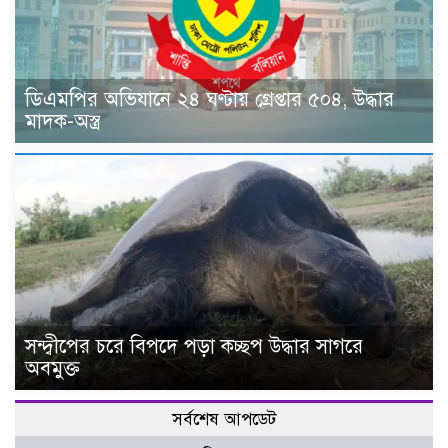
ডিএমপির অভিযানে ২৪ ঘণ্টায় গ্রেপ্তার ৫০৪, উদ্ধার
মাদক-অস্ত্র
সন্দ্বীপের চরে বিপদে পড়া কচ্ছপ উদ্ধার সাগরে
অবমুক্ত
সর্বশেষ আপডেট