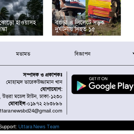
ঝোড়ো হাওয়াসহ
বগুড়া ও সিলেটে সড়ক
শঙ্কা
দুর্ঘটনায় নিহত ১৫
মতামত
বিজ্ঞাপন
সম্পাদক ও প্রকাশকঃ
মোহাম্মদ তারেকউজ্জামান খান
যোগাযোগ:
১, উত্তরা মডেল টাউন, ঢাকা-১২৩০
মোবাইল
-০১৯৭২ ২৬৩৮৯৬
uttaranewsbd24@gmail.com
l Support:
Uttara News Team