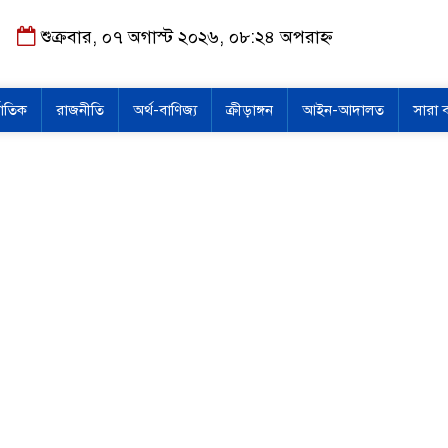
শুক্রবার, ০৭ অগাস্ট ২০২৬, ০৮:২৪ অপরাহ্ন
জাতিক
রাজনীতি
অর্থ-বাণিজ্য
ক্রীড়াঙ্গন
আইন-আদালত
সারা 