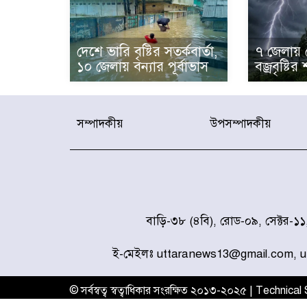
দেশে ভারি বৃষ্টির সতর্কবার্তা,
৭ জেলায় 
১০ জেলায় বন্যার পূর্বাভাস
বজ্রবৃষ্টির 
সম্পাদকীয়
উপসম্পাদকীয়
বাড়ি-৩৮ (৪বি), রোড-০৯, সেক্টর-১
ই-মেইলঃ uttaranews13@gmail.com, 
© সর্বস্বত্ব স্বত্বাধিকার সংরক্ষিত ২০১৩-২০২৫ | Technica