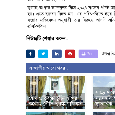
জুলাই-আগস্ট আন্দোলন ঘিরে ২০২৪ সালের পাঁচই আগস্ট 
হয়। এতে ছয়জন নিহত হন। এর পরিপ্রেক্ষিতে ইনুর বির
সংস্থার প্রতিবেদন অনুযায়ী তার বিরুদ্ধে আটটি
প্রসিকিউশন।
নিউজটি শেয়ার করুন..
Print
উত্তরা ন
এ জাতীয় আরো খবর..
সাড়ে ৭ ঘণ
যৌথ প্রতিরক্ষা চুক্তি স্বাক্ষর
ময়মনসিংহ 
করেছে সৌদি-তুরস্ক-পাকিস্তান
স্বাভাবিক