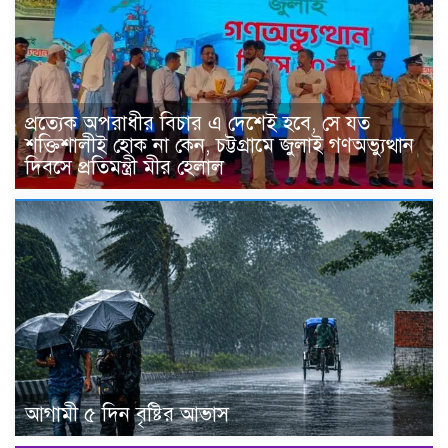
প্রত্যেক অপরাধীর বিচার এ দেশেই হবে, সে যত
শক্তিশালীই হোক না কেন, চট্টগ্রামে জুলাই গণঅভ্যুত্থান
দিবসে প্রতিমন্ত্রী মীর হেলাল
আগামী ৫ দিন বৃষ্টির আভাস