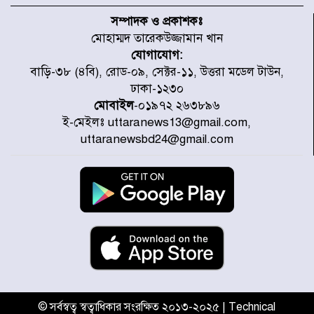
হরমুজ প্রণালি নিয়ে ওমানের সঙ্গে চুক্তি
চূড়ান্ত পর্যায়ে : ইরান
সম্পাদক ও প্রকাশকঃ
মোহাম্মদ তারেকউজ্জামান খান
যোগাযোগ:
প্রত্যেক অপরাধীর বিচার এ দেশেই
বাড়ি-৩৮ (৪বি), রোড-০৯, সেক্টর-১১, উত্তরা মডেল টাউন,
হবে, সে যত শক্তিশালীই হোক না কেন,
ঢাকা-১২৩০
চট্টগ্রামে জুলাই গণঅভ্যুত্থান দিবসে
প্রতিমন্ত্রী মীর হেলাল
মোবাইল
-০১৯৭২ ২৬৩৮৯৬
ই-মেইলঃ uttaranews13@gmail.com,
আগামী ৫ দিন বৃষ্টির আভাস
uttaranewsbd24@gmail.com
হাসিনার বক্তব্য প্রচারে ভারতের সমর্থন
নেই
জুলাই গণঅভ্যুত্থানে আহত যোদ্ধা
মিতুর খোঁজ নিলেন প্রধানমন্ত্রী
© সর্বস্বত্ব স্বত্বাধিকার সংরক্ষিত ২০১৩-২০২৫ | Technical