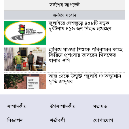
সর্বশেষ আপডেট
জনপ্রিয় সংবাদ
জুলাইয়ে দেশজুড়ে ৪৫৮টি সড়ক
দুর্ঘটনায় ৪১৬ জন নিহত হয়েছেন
হারিয়ে যাওয়া শিশুকে পরিবারের কাছে
ফিরিয়ে প্রশংসায় ভাসছেন খিলক্ষেত
থানার ওসি
আজ থেকে উন্মুক্ত ‘জুলাই গণঅভ্যুত্থান
স্মৃতি জাদুঘর
রাজধানীর উত্তরা আঞ্চলিক পাসপোর্ট
সম্পাদকীয়
উপসম্পাদকীয়
মতামত
অফিসের সামনে দালাল চক্রের ১৩ জন
সদস্যকে বিভিন্ন মেয়াদে সাজা প্রদান
করেছে র‌্যাব-১
বিজ্ঞাপন
শর্তাবলী
যোগাযোগ