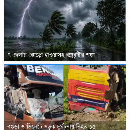
৭ জেলায় ঝোড়ো হাওয়াসহ বজ্রবৃষ্টির শঙ্কা
বগুড়া ও সিলেটে সড়ক দুর্ঘটনায় নিহত ১৫