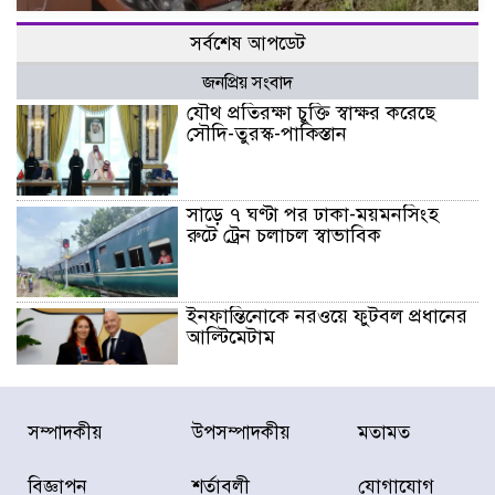
সর্বশেষ আপডেট
জনপ্রিয় সংবাদ
যৌথ প্রতিরক্ষা চুক্তি স্বাক্ষর করেছে
সৌদি-তুরস্ক-পাকিস্তান
সাড়ে ৭ ঘণ্টা পর ঢাকা-ময়মনসিংহ
রুটে ট্রেন চলাচল স্বাভাবিক
ইনফান্তিনোকে নরওয়ে ফুটবল প্রধানের
আল্টিমেটাম
দেশে ভারি বৃষ্টির সতর্কবার্তা, ১০
সম্পাদকীয়
উপসম্পাদকীয়
মতামত
জেলায় বন্যার পূর্বাভাস
বিজ্ঞাপন
শর্তাবলী
যোগাযোগ