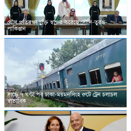
যৌথ প্রতিরক্ষা চুক্তি স্বাক্ষর করেছে সৌদি-তুরস্ক-
পাকিস্তান
সাড়ে ৭ ঘণ্টা পর ঢাকা-ময়মনসিংহ রুটে ট্রেন চলাচল
স্বাভাবিক