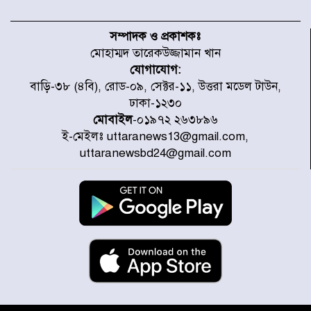
৫৩ নং ওয়ার্ডের সড়কে নেমপ্লেট
স্থাপনের উদ্যোগ চান মিয়া ব্যাপারীর
সম্পাদক ও প্রকাশকঃ
মোহাম্মদ তারেকউজ্জামান খান
যোগাযোগ:
৭ জেলায় ঝোড়ো হাওয়াসহ বজ্রবৃষ্টির
বাড়ি-৩৮ (৪বি), রোড-০৯, সেক্টর-১১, উত্তরা মডেল টাউন,
শঙ্কা
ঢাকা-১২৩০
মোবাইল
-০১৯৭২ ২৬৩৮৯৬
ই-মেইলঃ uttaranews13@gmail.com,
বগুড়া ও সিলেটে সড়ক দুর্ঘটনায় নিহত
uttaranewsbd24@gmail.com
১৫
জুলাইয়ে দেশজুড়ে ৪৫৮টি সড়ক
দুর্ঘটনায় ৪১৬ জন নিহত হয়েছেন
হারিয়ে যাওয়া শিশুকে পরিবারের কাছে
ফিরিয়ে প্রশংসায় ভাসছেন খিলক্ষেত
থানার ওসি