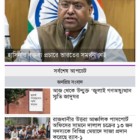
হাসিনার বক্তব্য প্রচারে ভারতের সমর্থন নেই
সর্বশেষ আপডেট
জনপ্রিয় সংবাদ
আজ থেকে উন্মুক্ত ‘জুলাই গণঅভ্যুত্থান
স্মৃতি জাদুঘর
রাজধানীর উত্তরা আঞ্চলিক পাসপোর্ট
অফিসের সামনে দালাল চক্রের ১৩ জন
সদস্যকে বিভিন্ন মেয়াদে সাজা প্রদান
করেছে র‌্যাব-১