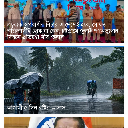
প্রত্যেক অপরাধীর বিচার এ দেশেই হবে, সে যত
শক্তিশালীই হোক না কেন, চট্টগ্রামে জুলাই গণঅভ্যুত্থান
দিবসে প্রতিমন্ত্রী মীর হেলাল
আগামী ৫ দিন বৃষ্টির আভাস