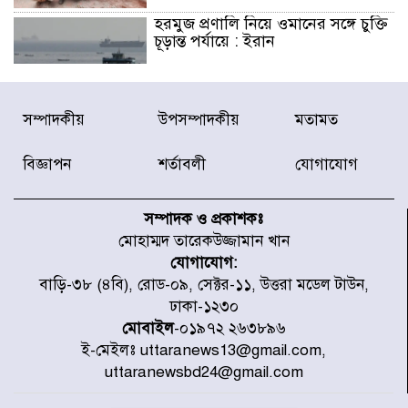
হরমুজ প্রণালি নিয়ে ওমানের সঙ্গে চুক্তি
চূড়ান্ত পর্যায়ে : ইরান
প্রত্যেক অপরাধীর বিচার এ দেশেই
সম্পাদকীয়
উপসম্পাদকীয়
মতামত
হবে, সে যত শক্তিশালীই হোক না কেন,
চট্টগ্রামে জুলাই গণঅভ্যুত্থান দিবসে
প্রতিমন্ত্রী মীর হেলাল
বিজ্ঞাপন
শর্তাবলী
যোগাযোগ
আগামী ৫ দিন বৃষ্টির আভাস
সম্পাদক ও প্রকাশকঃ
মোহাম্মদ তারেকউজ্জামান খান
যোগাযোগ:
হাসিনার বক্তব্য প্রচারে ভারতের সমর্থন
বাড়ি-৩৮ (৪বি), রোড-০৯, সেক্টর-১১, উত্তরা মডেল টাউন,
নেই
ঢাকা-১২৩০
মোবাইল
-০১৯৭২ ২৬৩৮৯৬
ই-মেইলঃ uttaranews13@gmail.com,
জুলাই গণঅভ্যুত্থানে আহত যোদ্ধা
uttaranewsbd24@gmail.com
মিতুর খোঁজ নিলেন প্রধানমন্ত্রী