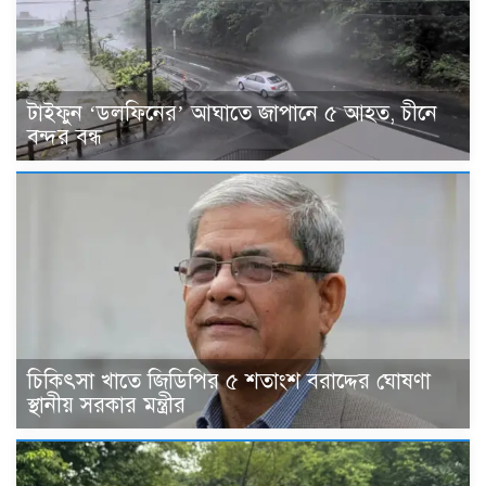
টাইফুন ‘ডলফিনের’ আঘাতে জাপানে ৫ আহত, চীনে
বন্দর বন্ধ
চিকিৎসা খাতে জিডিপির ৫ শতাংশ বরাদ্দের ঘোষণা
স্থানীয় সরকার মন্ত্রীর