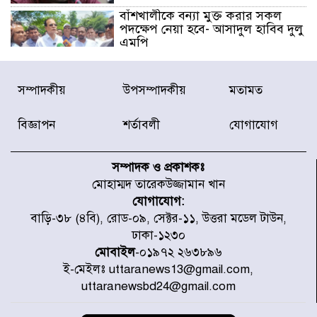
বাঁশখালীকে বন্যা মুক্ত করার সকল
পদক্ষেপ নেয়া হবে- আসাদুল হাবিব দুলু
এমপি
বিদ্যুৎ-জ্বালানি খাতে অস্থিরতা তৈরির
সম্পাদকীয়
উপসম্পাদকীয়
মতামত
চেষ্টা করছে একটি চক্র : প্রধানমন্ত্রী
বিজ্ঞাপন
শর্তাবলী
যোগাযোগ
টাইফুন ‘ডলফিনের’ আঘাতে জাপানে
৫ আহত, চীনে বন্দর বন্ধ
সম্পাদক ও প্রকাশকঃ
মোহাম্মদ তারেকউজ্জামান খান
যোগাযোগ:
চিকিৎসা খাতে জিডিপির ৫ শতাংশ
বাড়ি-৩৮ (৪বি), রোড-০৯, সেক্টর-১১, উত্তরা মডেল টাউন,
বরাদ্দের ঘোষণা স্থানীয় সরকার মন্ত্রীর
ঢাকা-১২৩০
মোবাইল
-০১৯৭২ ২৬৩৮৯৬
ই-মেইলঃ uttaranews13@gmail.com,
জুলাই জাদুঘর ঘুরে দেখলেন এনসিপি
uttaranewsbd24@gmail.com
নেতারা