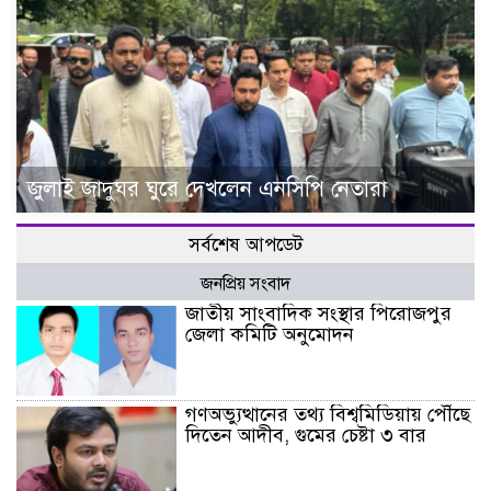
জুলাই জাদুঘর ঘুরে দেখলেন এনসিপি নেতারা
সর্বশেষ আপডেট
জনপ্রিয় সংবাদ
জাতীয় সাংবাদিক সংস্থার পিরোজপুর
জেলা কমিটি অনুমোদন
গণঅভ্যুত্থানের তথ্য বিশ্বমিডিয়ায় পৌঁছে
দিতেন আদীব, গুমের চেষ্টা ৩ বার