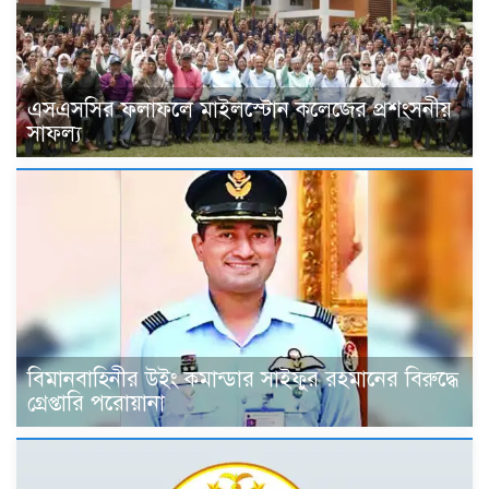
এসএসসির ফলাফলে মাইলস্টোন কলেজের প্রশংসনীয়
সাফল্য
বিমানবাহিনীর উইং কমান্ডার সাইফুর রহমানের বিরুদ্ধে
গ্রেপ্তারি পরোয়ানা