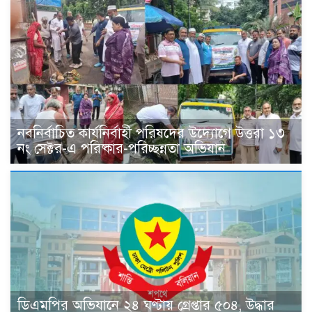
নবনির্বাচিত কার্যনির্বাহী পরিষদের উদ্যোগে উত্তরা ১৩
নং সেক্টর-এ পরিষ্কার-পরিচ্ছন্নতা অভিযান
ডিএমপির অভিযানে ২৪ ঘণ্টায় গ্রেপ্তার ৫০৪, উদ্ধার