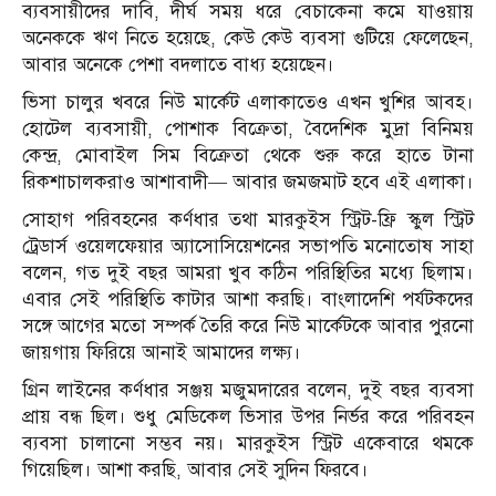
ব্যবসায়ীদের দাবি, দীর্ঘ সময় ধরে বেচাকেনা কমে যাওয়ায়
অনেককে ঋণ নিতে হয়েছে, কেউ কেউ ব্যবসা গুটিয়ে ফেলেছেন,
আবার অনেকে পেশা বদলাতে বাধ্য হয়েছেন।
ভিসা চালুর খবরে নিউ মার্কেট এলাকাতেও এখন খুশির আবহ।
হোটেল ব্যবসায়ী, পোশাক বিক্রেতা, বৈদেশিক মুদ্রা বিনিময়
কেন্দ্র, মোবাইল সিম বিক্রেতা থেকে শুরু করে হাতে টানা
রিকশাচালকরাও আশাবাদী— আবার জমজমাট হবে এই এলাকা।
সোহাগ পরিবহনের কর্ণধার তথা মারকুইস স্ট্রিট-ফ্রি স্কুল স্ট্রিট
ট্রেডার্স ওয়েলফেয়ার অ্যাসোসিয়েশনের সভাপতি মনোতোষ সাহা
বলেন, গত দুই বছর আমরা খুব কঠিন পরিস্থিতির মধ্যে ছিলাম।
এবার সেই পরিস্থিতি কাটার আশা করছি। বাংলাদেশি পর্যটকদের
সঙ্গে আগের মতো সম্পর্ক তৈরি করে নিউ মার্কেটকে আবার পুরনো
জায়গায় ফিরিয়ে আনাই আমাদের লক্ষ্য।
গ্রিন লাইনের কর্ণধার সঞ্জয় মজুমদারের বলেন, দুই বছর ব্যবসা
প্রায় বন্ধ ছিল। শুধু মেডিকেল ভিসার উপর নির্ভর করে পরিবহন
ব্যবসা চালানো সম্ভব নয়। মারকুইস স্ট্রিট একেবারে থমকে
গিয়েছিল। আশা করছি, আবার সেই সুদিন ফিরবে।