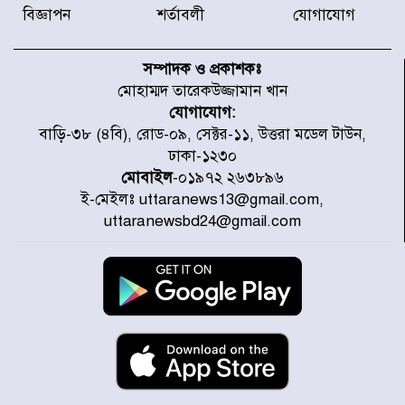
বিজ্ঞাপন
শর্তাবলী
যোগাযোগ
ডিএনসিসির সঙ্গে সমন্বয়ে পরিচ্ছন্নতার
নতুন উদ্যোগ নিকুঞ্জ-টানপাড়ায়
সম্পাদক ও প্রকাশকঃ
মোহাম্মদ তারেকউজ্জামান খান
যোগাযোগ:
নবনির্বাচিত কার্যনির্বাহী পরিষদের
বাড়ি-৩৮ (৪বি), রোড-০৯, সেক্টর-১১, উত্তরা মডেল টাউন,
উদ্যোগে উত্তরা ১৩ নং সেক্টর-এ
ঢাকা-১২৩০
পরিষ্কার-পরিচ্ছন্নতা অভিযান
মোবাইল
-০১৯৭২ ২৬৩৮৯৬
ই-মেইলঃ uttaranews13@gmail.com,
ডিএমপির অভিযানে ২৪ ঘণ্টায় গ্রেপ্তার
uttaranewsbd24@gmail.com
৫০৪, উদ্ধার মাদক-অস্ত্র
সন্দ্বীপের চরে বিপদে পড়া কচ্ছপ উদ্ধার
সাগরে অবমুক্ত
মাতারবাড়ী পৌঁছে নির্ধারিত কর্মসূচিতে
যোগ দিয়েছেন প্রধানমন্ত্রী