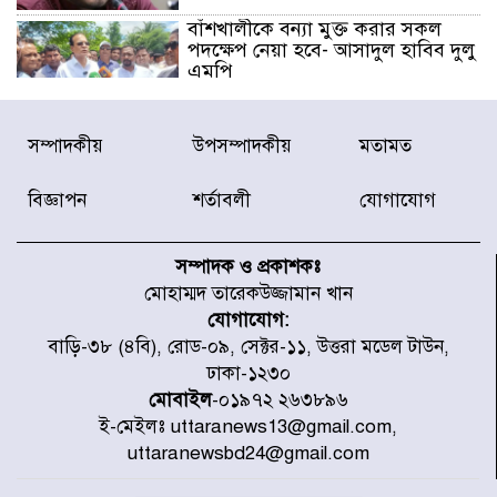
বাঁশখালীকে বন্যা মুক্ত করার সকল
পদক্ষেপ নেয়া হবে- আসাদুল হাবিব দুলু
এমপি
বিদ্যুৎ-জ্বালানি খাতে অস্থিরতা তৈরির
সম্পাদকীয়
উপসম্পাদকীয়
মতামত
চেষ্টা করছে একটি চক্র : প্রধানমন্ত্রী
বিজ্ঞাপন
শর্তাবলী
যোগাযোগ
টাইফুন ‘ডলফিনের’ আঘাতে জাপানে
৫ আহত, চীনে বন্দর বন্ধ
সম্পাদক ও প্রকাশকঃ
মোহাম্মদ তারেকউজ্জামান খান
যোগাযোগ:
চিকিৎসা খাতে জিডিপির ৫ শতাংশ
বাড়ি-৩৮ (৪বি), রোড-০৯, সেক্টর-১১, উত্তরা মডেল টাউন,
বরাদ্দের ঘোষণা স্থানীয় সরকার মন্ত্রীর
ঢাকা-১২৩০
মোবাইল
-০১৯৭২ ২৬৩৮৯৬
ই-মেইলঃ uttaranews13@gmail.com,
জুলাই জাদুঘর ঘুরে দেখলেন এনসিপি
uttaranewsbd24@gmail.com
নেতারা