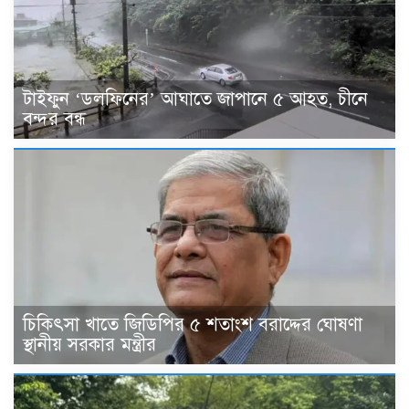
টাইফুন ‘ডলফিনের’ আঘাতে জাপানে ৫ আহত, চীনে
বন্দর বন্ধ
চিকিৎসা খাতে জিডিপির ৫ শতাংশ বরাদ্দের ঘোষণা
স্থানীয় সরকার মন্ত্রীর