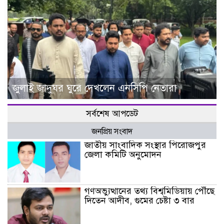
জুলাই জাদুঘর ঘুরে দেখলেন এনসিপি নেতারা
সর্বশেষ আপডেট
জনপ্রিয় সংবাদ
জাতীয় সাংবাদিক সংস্থার পিরোজপুর
জেলা কমিটি অনুমোদন
গণঅভ্যুত্থানের তথ্য বিশ্বমিডিয়ায় পৌঁছে
দিতেন আদীব, গুমের চেষ্টা ৩ বার