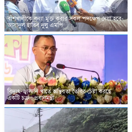
বাঁশখালীকে বন্যা মুক্ত করার সকল পদক্ষেপ নেয়া হবে-
আসাদুল হাবিব দুলু এমপি
বিদ্যুৎ-জ্বালানি খাতে অস্থিরতা তৈরির চেষ্টা করছে
একটি চক্র : প্রধানমন্ত্রী