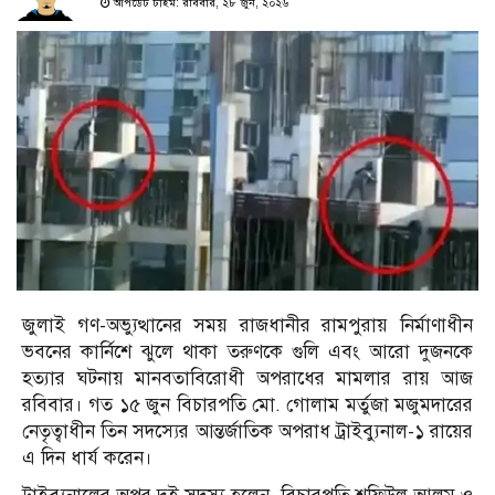
আপডেট টাইম: রবিবার, ২৮ জুন, ২০২৬
জুলাই গণ-অভ্যুত্থানের সময় রাজধানীর রামপুরায় নির্মাণাধীন
ভবনের কার্নিশে ঝুলে থাকা তরুণকে গুলি এবং আরো দুজনকে
হত্যার ঘটনায় মানবতাবিরোধী অপরাধের মামলার রায় আজ
রবিবার। গত ১৫ জুন বিচারপতি মো. গোলাম মর্তুজা মজুমদারের
নেতৃত্বাধীন তিন সদস্যের আন্তর্জাতিক অপরাধ ট্রাইব্যুনাল-১ রায়ের
এ দিন ধার্য করেন।