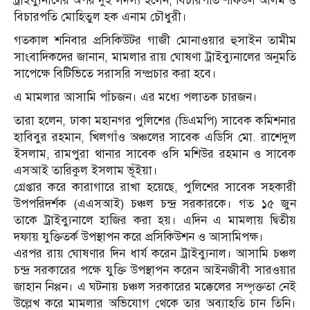
ট্রাইব্যুনালের অপর দুই সদস্য হলেন, বিচারপতি শফিউল আলম ও
বিচারপতি মোহিতুল হক এনাম চৌধুরী।
গতকাল শনিবার প্রসিকিউটর গাজী মোনাওয়ার হুসাইন তামীম
সাংবাদিকদের জানান, মামলার রায় ঘোষণা ট্রাইব্যুনালের অনুমতি
সাপেক্ষে বিটিভিতে সরাসরি সম্প্রচার করা হবে।
এ মামলার আসামি পাঁচজন। এর মধ্যে পলাতক চারজন।
তারা হলেন, ঢাকা মহানগর পুলিশের (ডিএমপি) সাবেক কমিশনার
হাবিবুর রহমান, খিলগাঁও অঞ্চলের সাবেক এডিসি মো. রাশেদুল
ইসলাম, রামপুরা থানার সাবেক ওসি মশিউর রহমান ও সাবেক
এসআই তারিকুল ইসলাম ভূঁইয়া।
গ্রেপ্তার করে কারাগারে রাখা হয়েছে, পুলিশের সাবেক সহকারী
উপপরিদর্শক (এএসআই) চঞ্চল চন্দ্র সরকারকে। গত ১৫ জুন
তাকে ট্রাইব্যুনালে হাজির করা হয়। এদিন এ মামলায় দ্বিতীয়
দফায় যুক্তিতর্ক উপস্থাপন করে প্রসিকিউশন ও আসামিপক্ষ।
এরপর রায় ঘোষণার দিন ধার্য করেন ট্রাইব্যুনাল। আসামি চঞ্চল
চন্দ্র সরকারের পক্ষে যুক্তি উপস্থাপন করেন আইনজীবী সারওয়ার
জাহান নিপ্পন। এ ঘটনায় চঞ্চল সরকারের মক্কেলের সম্পৃক্ততা নেই
উল্লেখ করে মামলার অভিযোগ থেকে তার অব্যাহতি চান তিনি।