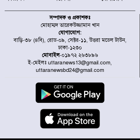
নবনির্বাচিত কার্যনির্বাহী পরিষদের
উদ্যোগে উত্তরা ১৩ নং সেক্টর-এ
সম্পাদক ও প্রকাশকঃ
পরিষ্কার-পরিচ্ছন্নতা অভিযান
মোহাম্মদ তারেকউজ্জামান খান
যোগাযোগ:
ডিএমপির অভিযানে ২৪ ঘণ্টায় গ্রেপ্তার
বাড়ি-৩৮ (৪বি), রোড-০৯, সেক্টর-১১, উত্তরা মডেল টাউন,
৫০৪, উদ্ধার মাদক-অস্ত্র
ঢাকা-১২৩০
মোবাইল
-০১৯৭২ ২৬৩৮৯৬
ই-মেইলঃ uttaranews13@gmail.com,
সন্দ্বীপের চরে বিপদে পড়া কচ্ছপ উদ্ধার
uttaranewsbd24@gmail.com
সাগরে অবমুক্ত
মাতারবাড়ী পৌঁছে নির্ধারিত কর্মসূচিতে
যোগ দিয়েছেন প্রধানমন্ত্রী
জাতীয় সাংবাদিক সংস্থার পিরোজপুর
জেলা কমিটি অনুমোদন