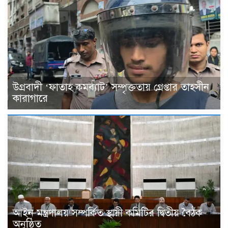
উগ্রবাদী ‘ফাতাহ কমব্যাট’ সম্পৃক্ততায় গ্রেপ্তার তাহসীন
কারাগারে
আইন মন্ত্রণালয় সম্পর্কিত স্থায়ী কমিটির দ্বিতীয় বৈঠক
অনুষ্ঠিত