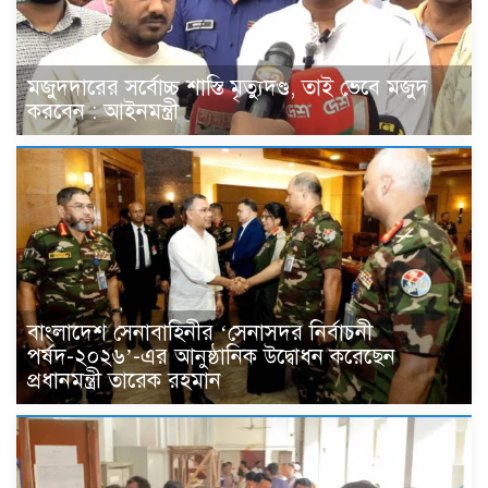
মজুদদারের সর্বোচ্চ শাস্তি মৃত্যুদণ্ড, তাই ভেবে মজুদ
করবেন : আইনমন্ত্রী
বাংলাদেশ সেনাবাহিনীর ‘সেনাসদর নির্বাচনী
পর্ষদ-২০২৬’-এর আনুষ্ঠানিক উদ্বোধন করেছেন
প্রধানমন্ত্রী তারেক রহমান