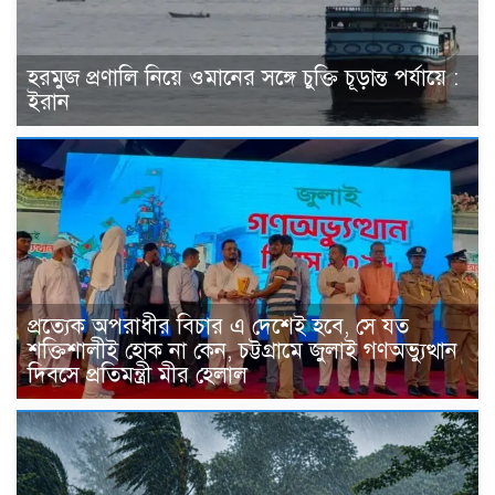
হরমুজ প্রণালি নিয়ে ওমানের সঙ্গে চুক্তি চূড়ান্ত পর্যায়ে :
ইরান
প্রত্যেক অপরাধীর বিচার এ দেশেই হবে, সে যত
শক্তিশালীই হোক না কেন, চট্টগ্রামে জুলাই গণঅভ্যুত্থান
দিবসে প্রতিমন্ত্রী মীর হেলাল