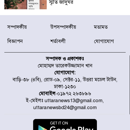
স্মৃতি জাদুঘর
রাজধানীর উত্তরা আঞ্চলিক পাসপোর্ট
সম্পাদকীয়
উপসম্পাদকীয়
মতামত
অফিসের সামনে দালাল চক্রের ১৩ জন
সদস্যকে বিভিন্ন মেয়াদে সাজা প্রদান
করেছে র‌্যাব-১
বিজ্ঞাপন
শর্তাবলী
যোগাযোগ
হরমুজ প্রণালি নিয়ে ওমানের সঙ্গে চুক্তি
চূড়ান্ত পর্যায়ে : ইরান
সম্পাদক ও প্রকাশকঃ
মোহাম্মদ তারেকউজ্জামান খান
যোগাযোগ:
প্রত্যেক অপরাধীর বিচার এ দেশেই
বাড়ি-৩৮ (৪বি), রোড-০৯, সেক্টর-১১, উত্তরা মডেল টাউন,
হবে, সে যত শক্তিশালীই হোক না কেন,
ঢাকা-১২৩০
চট্টগ্রামে জুলাই গণঅভ্যুত্থান দিবসে
প্রতিমন্ত্রী মীর হেলাল
মোবাইল
-০১৯৭২ ২৬৩৮৯৬
ই-মেইলঃ uttaranews13@gmail.com,
আগামী ৫ দিন বৃষ্টির আভাস
uttaranewsbd24@gmail.com