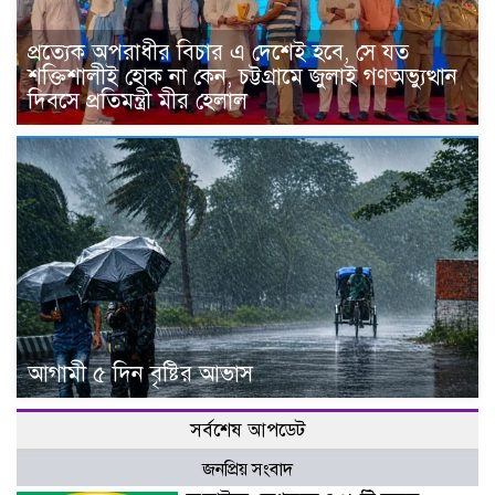
প্রত্যেক অপরাধীর বিচার এ দেশেই হবে, সে যত
শক্তিশালীই হোক না কেন, চট্টগ্রামে জুলাই গণঅভ্যুত্থান
দিবসে প্রতিমন্ত্রী মীর হেলাল
আগামী ৫ দিন বৃষ্টির আভাস
সর্বশেষ আপডেট
জনপ্রিয় সংবাদ