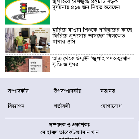
জুলাইয়ে দেশজুড়ে ৪৫৮টি সড়ক
দুর্ঘটনায় ৪১৬ জন নিহত হয়েছেন
হারিয়ে যাওয়া শিশুকে পরিবারের কাছে
ফিরিয়ে প্রশংসায় ভাসছেন খিলক্ষেত
থানার ওসি
আজ থেকে উন্মুক্ত ‘জুলাই গণঅভ্যুত্থান
স্মৃতি জাদুঘর
রাজধানীর উত্তরা আঞ্চলিক পাসপোর্ট
সম্পাদকীয়
উপসম্পাদকীয়
মতামত
অফিসের সামনে দালাল চক্রের ১৩ জন
সদস্যকে বিভিন্ন মেয়াদে সাজা প্রদান
করেছে র‌্যাব-১
বিজ্ঞাপন
শর্তাবলী
যোগাযোগ
হরমুজ প্রণালি নিয়ে ওমানের সঙ্গে চুক্তি
চূড়ান্ত পর্যায়ে : ইরান
সম্পাদক ও প্রকাশকঃ
মোহাম্মদ তারেকউজ্জামান খান