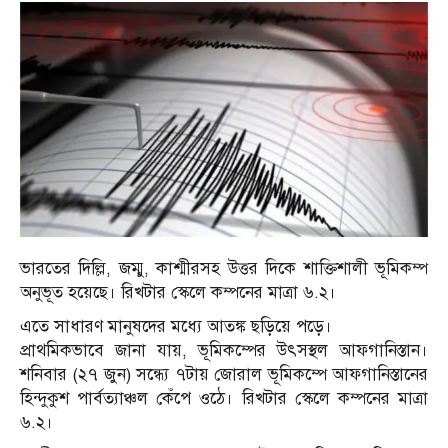
ভারতের দিল্লি, জম্মু, কাশ্মীরসহ উত্তর দিকে শাক্তিশালী ভূমিকম্প
অনুভূত হয়েছে। রিখটার স্কেলে কম্পনের মাত্রা ৬.২।
এতে সাধারণ মানুষদের মধ্যে আতঙ্ক ছড়িয়ে পড়ে।
প্রাথমিকভাবে জানা যায়, ভূমিকম্পের উৎসস্থল আফগানিস্তান।
শনিবার (২৭ জুন) সন্ধ্যে ৭টায় জোরাল ভূমিকম্পে আফগানিস্তানের
হিন্দুকুশ পার্বত্যাঞ্চল কেঁপে ওঠে। রিখটার স্কেলে কম্পনের মাত্রা
৬.২।