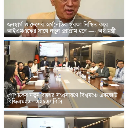
জনস্বার্থ ও দেশের অর্থনৈতিক সুরক্ষা নিশ্চিত করে
আইএমএফের সাথে নতুন প্রোগ্রাম হবে —- অর্থ মন্ত্রী
পোশাকের নতুন বাজার সম্প্রসারণে বিশ্বমঞ্চে একজোট
বিজিএমইএ- এইচএসবিসি