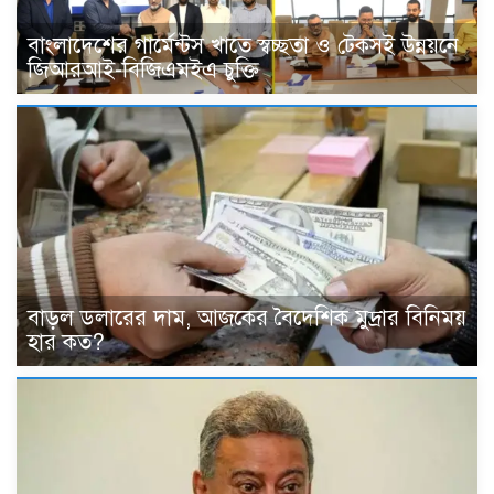
বাংলাদেশের গার্মেন্টস খাতে স্বচ্ছতা ও টেকসই উন্নয়নে
জিআরআই-বিজিএমইএ চুক্তি
বাড়ল ডলারের দাম, আজকের বৈদেশিক মুদ্রার বিনিময়
হার কত?