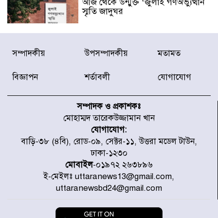
আজ থেকে উন্মুক্ত ‘জুলাই গণঅভ্যুত্থান
স্মৃতি জাদুঘর
রাজধানীর উত্তরা আঞ্চলিক পাসপোর্ট
সম্পাদকীয়
উপসম্পাদকীয়
মতামত
অফিসের সামনে দালাল চক্রের ১৩ জন
সদস্যকে বিভিন্ন মেয়াদে সাজা প্রদান
করেছে র‌্যাব-১
বিজ্ঞাপন
শর্তাবলী
যোগাযোগ
হরমুজ প্রণালি নিয়ে ওমানের সঙ্গে চুক্তি
চূড়ান্ত পর্যায়ে : ইরান
সম্পাদক ও প্রকাশকঃ
মোহাম্মদ তারেকউজ্জামান খান
যোগাযোগ:
প্রত্যেক অপরাধীর বিচার এ দেশেই
বাড়ি-৩৮ (৪বি), রোড-০৯, সেক্টর-১১, উত্তরা মডেল টাউন,
হবে, সে যত শক্তিশালীই হোক না কেন,
ঢাকা-১২৩০
চট্টগ্রামে জুলাই গণঅভ্যুত্থান দিবসে
প্রতিমন্ত্রী মীর হেলাল
মোবাইল
-০১৯৭২ ২৬৩৮৯৬
ই-মেইলঃ uttaranews13@gmail.com,
আগামী ৫ দিন বৃষ্টির আভাস
uttaranewsbd24@gmail.com