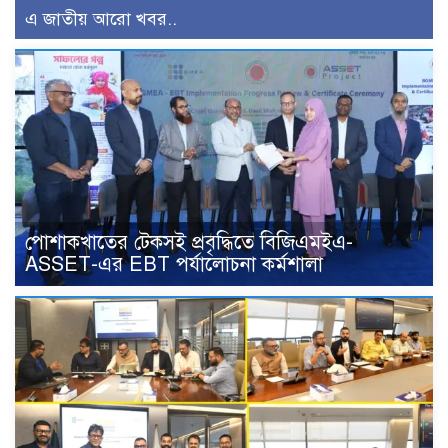
এ জাতীয় আরো খবর..
পোশাকখাতের টেকসই প্রবৃদ্ধিতে বিজিএমইএ-
ASSET-এর EBT পর্যালোচনা কর্মশালা